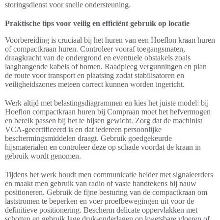
storingsdienst voor snelle ondersteuning.
Praktische tips voor veilig en efficiënt gebruik op locatie
Voorbereiding is cruciaal bij het huren van een Hoeflon kraan huren
of compactkraan huren. Controleer vooraf toegangsmaten,
draagkracht van de ondergrond en eventuele obstakels zoals
laaghangende kabels of bomen. Raadpleeg vergunningen en plan
de route voor transport en plaatsing zodat stabilisatoren en
veiligheidszones meteen correct kunnen worden ingericht.
Werk altijd met belastingsdiagrammen en kies het juiste model: bij
Hoeflon compactkraan huren bij Compraan moet het hefvermogen
en bereik passen bij het te hijsen gewicht. Zorg dat de machinist
VCA-gecertificeerd is en dat iedereen persoonlijke
beschermingsmiddelen draagt. Gebruik goedgekeurde
hijsmaterialen en controleer deze op schade voordat de kraan in
gebruik wordt genomen.
Tijdens het werk houdt men communicatie helder met signaleerders
en maakt men gebruik van radio of vaste handtekens bij nauw
positioneren. Gebruik de fijne besturing van de compactkraan om
laststromen te beperken en voer proefbewegingen uit voor de
definitieve positionering. Bescherm delicate oppervlakken met
schotten en gebruik lage druk-onderlagen op kwetsbare vloeren of