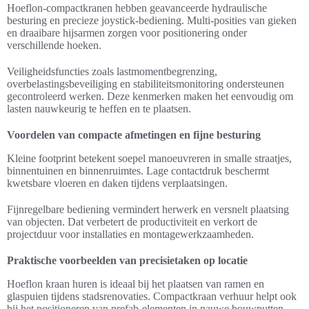
Hoeflon-compactkranen hebben geavanceerde hydraulische
besturing en precieze joystick-bediening. Multi-posities van gieken
en draaibare hijsarmen zorgen voor positionering onder
verschillende hoeken.
Veiligheidsfuncties zoals lastmomentbegrenzing,
overbelastingsbeveiliging en stabiliteitsmonitoring ondersteunen
gecontroleerd werken. Deze kenmerken maken het eenvoudig om
lasten nauwkeurig te heffen en te plaatsen.
Voordelen van compacte afmetingen en fijne besturing
Kleine footprint betekent soepel manoeuvreren in smalle straatjes,
binnentuinen en binnenruimtes. Lage contactdruk beschermt
kwetsbare vloeren en daken tijdens verplaatsingen.
Fijnregelbare bediening vermindert herwerk en versnelt plaatsing
van objecten. Dat verbetert de productiviteit en verkort de
projectduur voor installaties en montagewerkzaamheden.
Praktische voorbeelden van precisietaken op locatie
Hoeflon kraan huren is ideaal bij het plaatsen van ramen en
glaspuien tijdens stadsrenovaties. Compactkraan verhuur helpt ook
bij het positioneren van prefab-elementen in nauwe bouwputten.