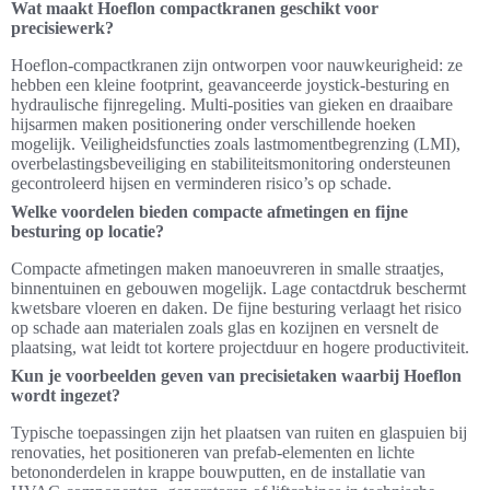
Wat maakt Hoeflon compactkranen geschikt voor
precisiewerk?
Hoeflon-compactkranen zijn ontworpen voor nauwkeurigheid: ze
hebben een kleine footprint, geavanceerde joystick-besturing en
hydraulische fijnregeling. Multi-posities van gieken en draaibare
hijsarmen maken positionering onder verschillende hoeken
mogelijk. Veiligheidsfuncties zoals lastmomentbegrenzing (LMI),
overbelastingsbeveiliging en stabiliteitsmonitoring ondersteunen
gecontroleerd hijsen en verminderen risico’s op schade.
Welke voordelen bieden compacte afmetingen en fijne
besturing op locatie?
Compacte afmetingen maken manoeuvreren in smalle straatjes,
binnentuinen en gebouwen mogelijk. Lage contactdruk beschermt
kwetsbare vloeren en daken. De fijne besturing verlaagt het risico
op schade aan materialen zoals glas en kozijnen en versnelt de
plaatsing, wat leidt tot kortere projectduur en hogere productiviteit.
Kun je voorbeelden geven van precisietaken waarbij Hoeflon
wordt ingezet?
Typische toepassingen zijn het plaatsen van ruiten en glaspuien bij
renovaties, het positioneren van prefab-elementen en lichte
betononderdelen in krappe bouwputten, en de installatie van