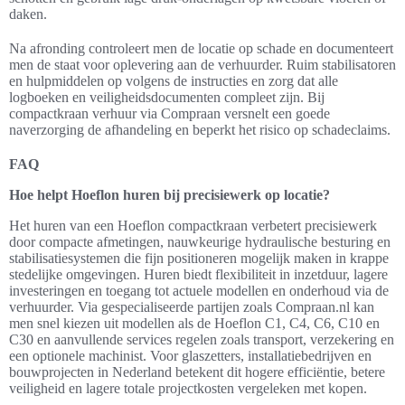
daken.
Na afronding controleert men de locatie op schade en documenteert
men de staat voor oplevering aan de verhuurder. Ruim stabilisatoren
en hulpmiddelen op volgens de instructies en zorg dat alle
logboeken en veiligheidsdocumenten compleet zijn. Bij
compactkraan verhuur via Compraan versnelt een goede
naverzorging de afhandeling en beperkt het risico op schadeclaims.
FAQ
Hoe helpt Hoeflon huren bij precisiewerk op locatie?
Het huren van een Hoeflon compactkraan verbetert precisiewerk
door compacte afmetingen, nauwkeurige hydraulische besturing en
stabilisatiesystemen die fijn positioneren mogelijk maken in krappe
stedelijke omgevingen. Huren biedt flexibiliteit in inzetduur, lagere
investeringen en toegang tot actuele modellen en onderhoud via de
verhuurder. Via gespecialiseerde partijen zoals Compraan.nl kan
men snel kiezen uit modellen als de Hoeflon C1, C4, C6, C10 en
C30 en aanvullende services regelen zoals transport, verzekering en
een optionele machinist. Voor glaszetters, installatiebedrijven en
bouwprojecten in Nederland betekent dit hogere efficiëntie, betere
veiligheid en lagere totale projectkosten vergeleken met kopen.