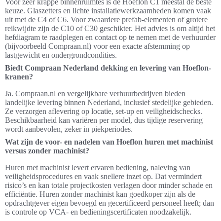
Voor zeer krappe binnenruimtes is de Hoeflon C1 meestal de beste
keuze. Glaszetters en lichte installatiewerkzaamheden komen vaak
uit met de C4 of C6. Voor zwaardere prefab-elementen of grotere
reikwijdte zijn de C10 of C30 geschikter. Het advies is om altijd het
hefdiagram te raadplegen en contact op te nemen met de verhuurder
(bijvoorbeeld Compraan.nl) voor een exacte afstemming op
lastgewicht en ondergrondcondities.
Biedt Compraan Nederland dekking en levering van Hoeflon-
kranen?
Ja. Compraan.nl en vergelijkbare verhuurbedrijven bieden
landelijke levering binnen Nederland, inclusief stedelijke gebieden.
Ze verzorgen aflevering op locatie, set-up en veiligheidschecks.
Beschikbaarheid kan variëren per model, dus tijdige reservering
wordt aanbevolen, zeker in piekperiodes.
Wat zijn de voor- en nadelen van Hoeflon huren met machinist
versus zonder machinist?
Huren met machinist levert ervaren bediening, naleving van
veiligheidsprocedures en vaak snellere inzet op. Dat vermindert
risico’s en kan totale projectkosten verlagen door minder schade en
efficiëntie. Huren zonder machinist kan goedkoper zijn als de
opdrachtgever eigen bevoegd en gecertificeerd personeel heeft; dan
is controle op VCA- en bedieningscertificaten noodzakelijk.