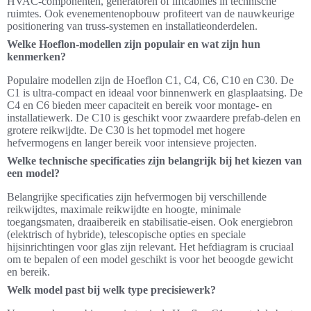
HVAC-componenten, generatoren of liftcabines in technische
ruimtes. Ook evenementenopbouw profiteert van de nauwkeurige
positionering van truss-systemen en installatieonderdelen.
Welke Hoeflon-modellen zijn populair en wat zijn hun
kenmerken?
Populaire modellen zijn de Hoeflon C1, C4, C6, C10 en C30. De
C1 is ultra-compact en ideaal voor binnenwerk en glasplaatsing. De
C4 en C6 bieden meer capaciteit en bereik voor montage- en
installatiewerk. De C10 is geschikt voor zwaardere prefab-delen en
grotere reikwijdte. De C30 is het topmodel met hogere
hefvermogens en langer bereik voor intensieve projecten.
Welke technische specificaties zijn belangrijk bij het kiezen van
een model?
Belangrijke specificaties zijn hefvermogen bij verschillende
reikwijdtes, maximale reikwijdte en hoogte, minimale
toegangsmaten, draaibereik en stabilisatie-eisen. Ook energiebron
(elektrisch of hybride), telescopische opties en speciale
hijsinrichtingen voor glas zijn relevant. Het hefdiagram is cruciaal
om te bepalen of een model geschikt is voor het beoogde gewicht
en bereik.
Welk model past bij welk type precisiewerk?