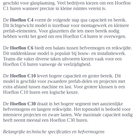
geschikt voor glasplaatsing. Veel bedrijven kiezen om een Hoeflon
C1 huren wanneer precisie in kleine ruimtes vereist is.
De
Hoeflon C4
vormt de volgende stap qua capaciteit en bereik.
Dit lichtgewicht model is inzetbaar voor montagewerk en kleinere
prefab-elementen. Voor glaszetters die iets meer bereik nodig
hebben werkt het goed om een Hoeflon C4 huren te overwegen.
De
Hoeflon C6
biedt een balans tussen hefvermogen en reikwijdte.
Dit middenklasse model is populair bij bouw- en installatiewerk.
Teams die vaker diverse taken uitvoeren kiezen vaak voor een
Hoeflon C6 huren vanwege de veelzijdigheid.
De
Hoeflon C10
levert hogere capaciteit en groter bereik. Dit
model is geschikt voor zwaardere prefab-delen en projecten met
extra afstand tussen machine en last. Voor grotere klussen is een
Hoeflon C10 huren een logische keuze.
De
Hoeflon C30
draait in het hogere segment met aanzienlijke
hefvermogens en langere reikwijdte. Het topmodel is bedoeld voor
intensieve projecten en zware lasten. Wie maximale capaciteit nodig
heeft neemt meestal een Hoeflon C30 huren.
Belangrijke technische specificaties en hefvermogens