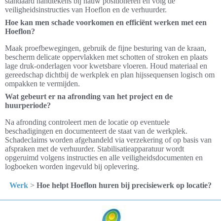
standaard handtekens bij nauw positioneren en volg de
veiligheidsinstructies van Hoeflon en de verhuurder.
Hoe kan men schade voorkomen en efficiënt werken met een
Hoeflon?
Maak proefbewegingen, gebruik de fijne besturing van de kraan,
bescherm delicate oppervlakken met schotten of stroken en plaats
lage druk-onderlagen voor kwetsbare vloeren. Houd materiaal en
gereedschap dichtbij de werkplek en plan hijssequensen logisch om
ompakken te vermijden.
Wat gebeurt er na afronding van het project en de
huurperiode?
Na afronding controleert men de locatie op eventuele
beschadigingen en documenteert de staat van de werkplek.
Schadeclaims worden afgehandeld via verzekering of op basis van
afspraken met de verhuurder. Stabilisatieapparatuur wordt
opgeruimd volgens instructies en alle veiligheidsdocumenten en
logboeken worden ingevuld bij oplevering.
Werk
>
Hoe helpt Hoeflon huren bij precisiewerk op locatie?