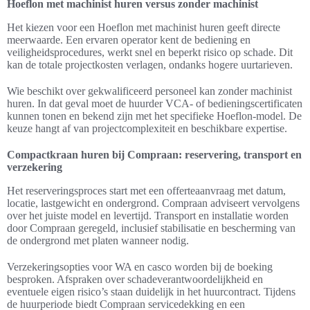
Hoeflon met machinist huren versus zonder machinist
Het kiezen voor een Hoeflon met machinist huren geeft directe
meerwaarde. Een ervaren operator kent de bediening en
veiligheidsprocedures, werkt snel en beperkt risico op schade. Dit
kan de totale projectkosten verlagen, ondanks hogere uurtarieven.
Wie beschikt over gekwalificeerd personeel kan zonder machinist
huren. In dat geval moet de huurder VCA- of bedieningscertificaten
kunnen tonen en bekend zijn met het specifieke Hoeflon-model. De
keuze hangt af van projectcomplexiteit en beschikbare expertise.
Compactkraan huren bij Compraan: reservering, transport en
verzekering
Het reserveringsproces start met een offerteaanvraag met datum,
locatie, lastgewicht en ondergrond. Compraan adviseert vervolgens
over het juiste model en levertijd. Transport en installatie worden
door Compraan geregeld, inclusief stabilisatie en bescherming van
de ondergrond met platen wanneer nodig.
Verzekeringsopties voor WA en casco worden bij de boeking
besproken. Afspraken over schadeverantwoordelijkheid en
eventuele eigen risico’s staan duidelijk in het huurcontract. Tijdens
de huurperiode biedt Compraan servicedekking en een