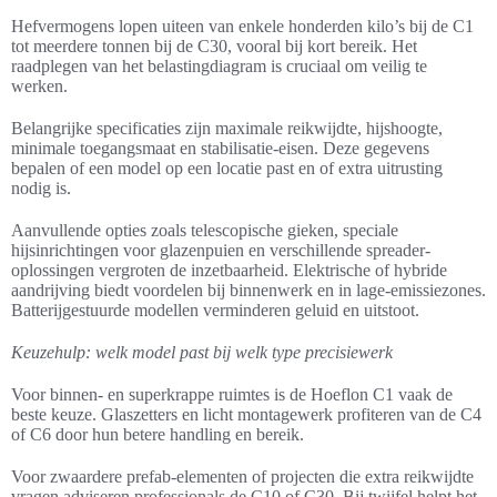
Hefvermogens lopen uiteen van enkele honderden kilo’s bij de C1
tot meerdere tonnen bij de C30, vooral bij kort bereik. Het
raadplegen van het belastingdiagram is cruciaal om veilig te
werken.
Belangrijke specificaties zijn maximale reikwijdte, hijshoogte,
minimale toegangsmaat en stabilisatie-eisen. Deze gegevens
bepalen of een model op een locatie past en of extra uitrusting
nodig is.
Aanvullende opties zoals telescopische gieken, speciale
hijsinrichtingen voor glazenpuien en verschillende spreader-
oplossingen vergroten de inzetbaarheid. Elektrische of hybride
aandrijving biedt voordelen bij binnenwerk en in lage-emissiezones.
Batterijgestuurde modellen verminderen geluid en uitstoot.
Keuzehulp: welk model past bij welk type precisiewerk
Voor binnen- en superkrappe ruimtes is de Hoeflon C1 vaak de
beste keuze. Glaszetters en licht montagewerk profiteren van de C4
of C6 door hun betere handling en bereik.
Voor zwaardere prefab-elementen of projecten die extra reikwijdte
vragen adviseren professionals de C10 of C30. Bij twijfel helpt het