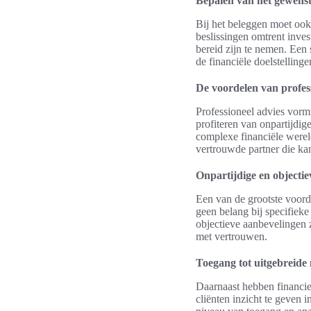
Bepalen van het gewens
Bij het beleggen moet oo
beslissingen omtrent inve
bereid zijn te nemen. Een 
de financiële doelstellinge
De voordelen van profes
Professioneel advies vormt
profiteren van onpartijdi
complexe financiële wereld
vertrouwde partner die kan
Onpartijdige en objecti
Een van de grootste voorde
geen belang bij specifieke
objectieve aanbevelingen z
met vertrouwen.
Toegang tot uitgebreide
Daarnaast hebben financiee
cliënten inzicht te geven