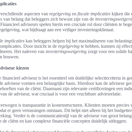
plicaties
verschillende aspecten van
regelgeving
en
fiscale implicaties
kijken die 
 is van belang dat beleggers zich bewust zijn van de
investeringswetgev
 Financieel adviseurs spelen hierin een cruciale rol door cliënten te beg
gelgeving, wat bijdraagt aan een veiliger investeringsklimaat.
ale implicaties
kan beleggers helpen bij het maximaliseren van belasting
omplicaties. Door inzicht in de
regelgeving
te hebben, kunnen zij effec
aliseren. Het naleven van
investeringswetgeving
zorgt voor een solide b
en bouwen.
adviseur kiezen
e financieel adviseur is het essentieel om duidelijke selectiecriteria in 
de adviseur vormen een belangrijke basis. Hierdoor kan de adviseur ger
behoeften van de cliënt. Daarnaast zijn relevante certificeringen een indi
 van de adviseur, wat cruciaal is voor een vruchtbare adviesrelatie.
verwegen is transparantie in kostenstructuren. Klienten moeten precies
at er geen verrassingen ontstaan. Dit helpt niet alleen bij het budgette
king. Verder is de communicatiestijl van de adviseur van groot belan
n de cliënt en kan complexe financiële concepten duidelijk uitleggen.