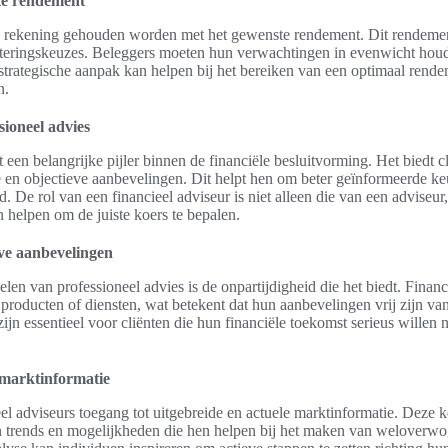
te rendement
k rekening gehouden worden met het gewenste rendement. Dit rendemen
steringskeuzes. Beleggers moeten hun verwachtingen in evenwicht houde
strategische aanpak kan helpen bij het bereiken van een optimaal rendeme
n.
sioneel advies
 een belangrijke pijler binnen de financiële besluitvorming. Het biedt c
ge en objectieve aanbevelingen. Dit helpt hen om beter geïnformeerde k
. De rol van een financieel adviseur is niet alleen die van een adviseu
 helpen om de juiste koers te bepalen.
eve aanbevelingen
len van professioneel advies is de onpartijdigheid die het biedt. Finan
 producten of diensten, wat betekent dat hun aanbevelingen vrij zijn v
ijn essentieel voor cliënten die hun financiële toekomst serieus willen
 marktinformatie
l adviseurs toegang tot uitgebreide en actuele marktinformatie. Deze ke
 in trends en mogelijkheden die hen helpen bij het maken van weloverwo