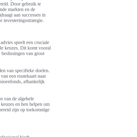
reld. Door gebruik te
ende markten en de
jdraagt aan successen in
 investeringsstrategie.
advies speelt een cruciale
ële keuzes. Dit komt vooral
beslissingen van groot
len van specifieke doelen.
n van een routekaart naar
sioenfonds, afhankelijk
en van de algehele
le keuzes en hen helpen om
bereid zijn op toekomstige