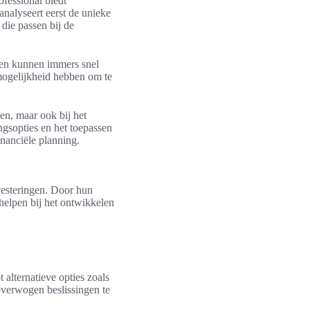
ofessional biedt
analyseert eerst de unieke
die passen bij de
den kunnen immers snel
 mogelijkheid hebben om te
len, maar ook bij het
ngsopties en het toepassen
nanciële planning.
nvesteringen. Door hun
helpen bij het ontwikkelen
 alternatieve opties zoals
overwogen beslissingen te