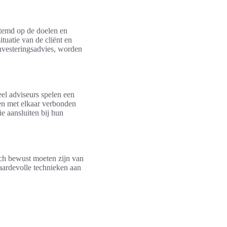
estemd op de doelen en
ituatie van de cliënt en
investeringsadvies, worden
eel adviseurs spelen een
ren met elkaar verbonden
e aansluiten bij hun
zich bewust moeten zijn van
waardevolle technieken aan