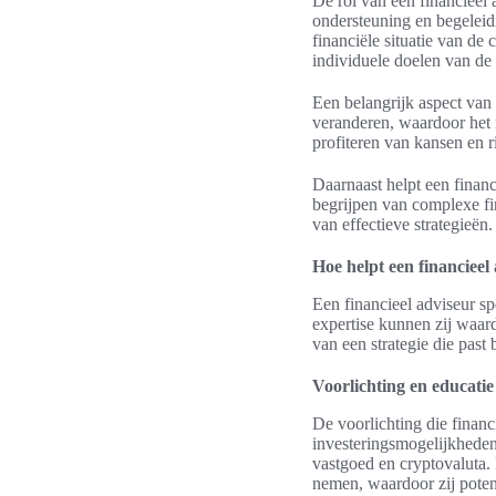
De rol van een financieel 
ondersteuning en begeleid
financiële situatie van de
individuele doelen van de 
Een belangrijk aspect van
veranderen, waardoor het n
profiteren van kansen en ri
Daarnaast helpt een financ
begrijpen van complexe fin
van effectieve strategieë
Hoe helpt een financieel
Een financieel adviseur sp
expertise kunnen zij waar
van een strategie die past 
Voorlichting en educati
De voorlichting die financ
investeringsmogelijkheden. 
vastgoed en cryptovaluta.
nemen, waardoor zij pote