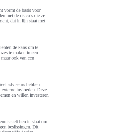
t vormt de basis voor
n met de risico’s die ze
nt, dat in lijn staat met
liënten de kans om te
euzes te maken in een
r, maar ook van een
cieel adviseurs hebben
an externe invloeden. Deze
 nemen en willen investeren
nnis stelt hen in staat om
gen beslissingen. Dit