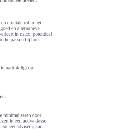
 financiële doelen.
n cruciale rol in het
tgoed en alternatieve
rieert in risico, potentieel
n die passen bij hun
De nadruk ligt op:
en.
 te minimaliseren door
ezen in één activaklasse
nancieel adviseur, kan