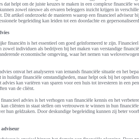
es dat helpt om de juiste keuzes te maken in een complexe financiële we
kunnen zowel nieuwe als ervaren beleggers inzicht krijgen in verschill
t. Dit artikel onderzoekt de manieren waarop een financieel adviseur bi
essionele begeleiding kan leiden tot een doordachte en gepersonaliseerde
dvies
jke financiën is het essentieel om goed geïnformeerd te zijn. Financieel 
n zowel individuen als bedrijven bij het maken van verstandige financi
 veranderende economische omgeving, waar het nemen van weloverwogen 
advies omvat het analyseren van iemands financiële situatie en het bepa
cht in huidige financiële omstandigheden, maar helpt ook bij het opstelle
 advies kan variëren van sparen voor een huis tot investeren in een pen
ten van de cliënt.
 financieel advies is het verhogen van financiële kennis en het verbeter
 kan cliënten in staat stellen om vertrouwen te winnen in hun financië
over hun geldzaken. Door deskundige begeleiding kunnen zij beter voor
l adviseur