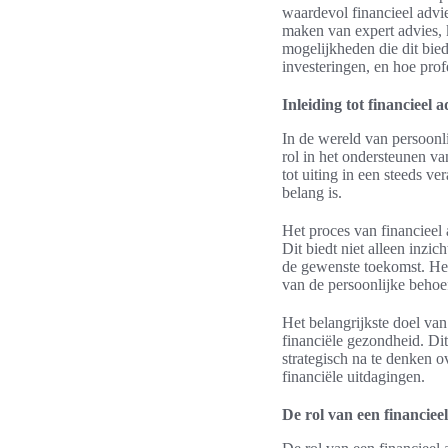
waardevol financieel advi
maken van expert advies, 
mogelijkheden die dit bied
investeringen, en hoe prof
Inleiding tot financieel a
In de wereld van persoonli
rol in het ondersteunen va
tot uiting in een steeds
belang is.
Het proces van financieel 
Dit biedt niet alleen inzi
de gewenste toekomst. Het
van de persoonlijke behoef
Het belangrijkste doel van
financiële gezondheid. Dit
strategisch na te denken 
financiële uitdagingen.
De rol van een financiee