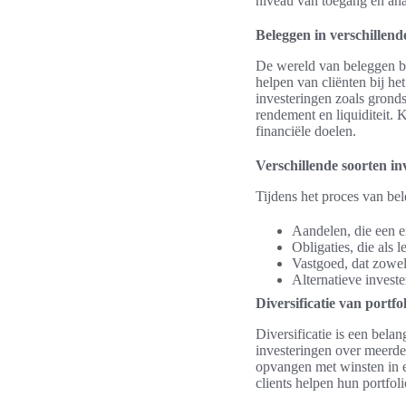
niveau van toegang en anal
Beleggen in verschillend
De wereld van beleggen bie
helpen van cliënten bij he
investeringen zoals grondst
rendement en liquiditeit. 
financiële doelen.
Verschillende soorten i
Tijdens het proces van be
Aandelen, die een 
Obligaties, die als
Vastgoed, dat zowel 
Alternatieve invest
Diversificatie van portfol
Diversificatie is een belan
investeringen over meerder
opvangen met winsten in e
clients helpen hun portfolio