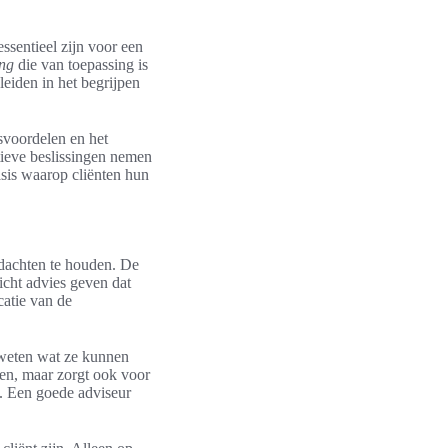
essentieel zijn voor een
ing
die van toepassing is
eleiden in het begrijpen
svoordelen en het
tieve beslissingen nemen
asis waarop cliënten hun
gedachten te houden. De
icht advies geven dat
catie van de
 weten wat ze kunnen
ren, maar zorgt ook voor
g. Een goede adviseur