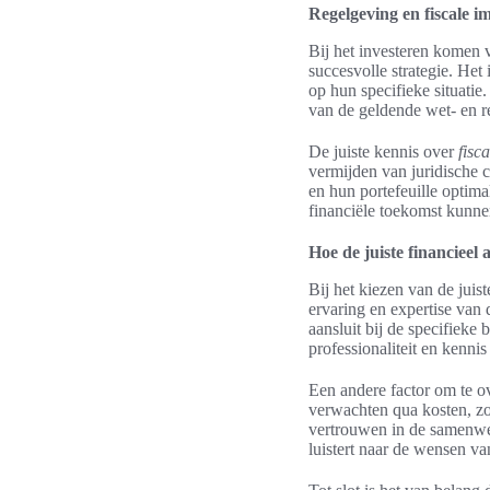
Regelgeving en fiscale im
Bij het investeren komen 
succesvolle strategie. Het
op hun specifieke situatie.
van de geldende wet- en re
De juiste kennis over
fisc
vermijden van juridische c
en hun portefeuille optim
financiële toekomst kunn
Hoe de juiste financieel 
Bij het kiezen van de juist
ervaring en expertise van 
aansluit bij de specifieke 
professionaliteit en kennis
Een andere factor om te o
verwachten qua kosten, zod
vertrouwen in de samenwer
luistert naar de wensen va