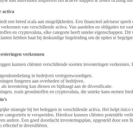
yse kan individuen inspireren om actieve stappen te zetten richting hun
e activa
dt een breed scala aan mogelijkheden. Een financieel adviseur speelt ee
t verkennen van verschillende activa. Van aandelen en obligaties tot vas
offen en cryptovaluta, elke categorie heeft unieke eigenschappen. Dit va
Klanten hebben baat bij deskundige begeleiding om de opties te begrijpe
nvesteringen verkennen
leggen kunnen cliënten verschillende soorten investeringen verkennen. 
eigendomsbelang in bedrijven vertegenwoordigen.
 leningen fungeren aan overheden of bedrijven.
als investering kan dienen en bijdraagt aan de diversificatie.
eringen, zoals grondstoffen en cryptovaluta, die unieke kans-nemen bied
io’s
grijke strategie bij het beleggen in verschillende activa. Het helpt risico
e categorieën te verspreiden. Hierdoor kunnen cliënten potentiële verli
en andere. Een goed doordacht investeringsplan, opgesteld door een fi
 effectief te diversifiëren.