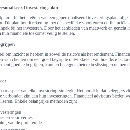
rsonaliseerd investeringsplan
lpt ook bij het creëren van een gepersonaliseerd investeringsplan, afg
nt. Dit plan houdt rekening met de specifieke voorkeuren en financiële s
 aanpak bij het investeren. Door het aanbieden van maatwerk en gericht 
m hun financiële toekomst veilig te stellen.
egrijpen
ieel om inzicht te hebben in zowel de risico’s als het rendement. Financi
lpen van cliënten om een goed begrip te ontwikkelen van hoe deze facto
dement goed te begrijpen, kunnen beleggers betere beslissingen nemen di
heer
aar aspect van elke investeringsstrategie. Het houdt in dat beleggers 
die verbonden zijn aan hun investeringen. Financieel adviseurs bieden 
liseren. Enkele belangrijke methoden zijn:
nvesteringen
mieten voor verlies
ing van de portefeuille