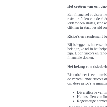
Het creëren van een gepe
Een financieel adviseur he
risicoprofielen van de clië
leidt tot een strategische
cliënten in staat gesteld o
Risico’s en rendement b
Bij beleggen is het essent
belangrijke rol in het he
zijn. Door risico’s en ren
financiële doelen.
Het belang van risicobe
Risicobeheer is een onmisb
de verschillende risico’s 
om deze risico’s te minima
Diversificatie van i
Het instellen van li
Regelmatige herzien