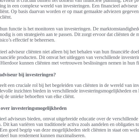
adviseur is cruciaal binnen het domein van financiële planning. Deze pr
ing in een complexe wereld van investeringen. Een financieel adviseur 
 cliënt. Op basis daarvan worden er op maat gemaakte adviezen gegeven 
cliënt.
 hun functie is het monitoren van investeringen. De marktomstandighe
odig is om strategieën aan te passen. Dit zorgt ervoor dat cliënten de
sico’s effectief te beheersen.
ieel adviseur cliënten niet alleen bij het behalen van hun financiële doe
anciële producten. Dit omvat het uitleggen van verschillende investeri
n. Hierdoor kunnen cliënten met vertrouwen beslissingen nemen in hun fi
 adviseur bij investeringen?
eelt een cruciale rol bij het begeleiden van cliënten in de wereld van i
devolle inzichten bieden in verschillende investeringsmogelijkheden en 
bij de unieke behoeften van elke cliënt.
e over investeringsmogelijkheden
ieel adviseurs bieden, omvat uitgebreide educatie over de verschillende
Dit kan variëren van traditionele activa zoals aandelen en obligaties tot
 Een goed begrip van deze mogelijkheden stelt cliënten in staat om wel
ntieel hun rendement kunnen maximaliseren.