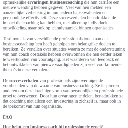
opmerkelijke
ervaringen businesscoaching
die hun carrière een
nieuwe wending hebben gegeven. Veel van hen melden een
aanzienlijke verbetering in hun leiderschapskwaliteiten en
persoonlijke effectiviteit. Deze succesverhalen benadrukken de
impact die coaching kan hebben, niet alleen op individuele
ontwikkeling maar ook op teamdynamiek binnen organisaties.
Testimonials van verschillende professionals tonen aan dat
businesscoaching hen heeft geholpen om belangrijke doelen te
bereiken. Ze vertellen over situaties waarin ze met de ondersteuning
van hun coach obstakels hebben overwonnen die hen eerder leken
te weerhouden van vooruitgang. Het waarderen van feedback en
het ontwikkelen van nieuwe vaardigheden zijn veel voorkomende
thema’s in deze verhalen.
De
succesverhalen
van professionals zijn overtuigende
voorbeelden van de waarde van businesscoaching. Ze inspireren
anderen om deze krachtige vorm van persoonlijke en professionele
groei te overwegen. Door hun ervaringen te delen, benadrukken ze
dat coaching niet alleen een investering in zichzelf is, maar ook in
de toekomst van hun organisatie.
FAQ
Hoe helpt een businesscoach bij professionele groei?