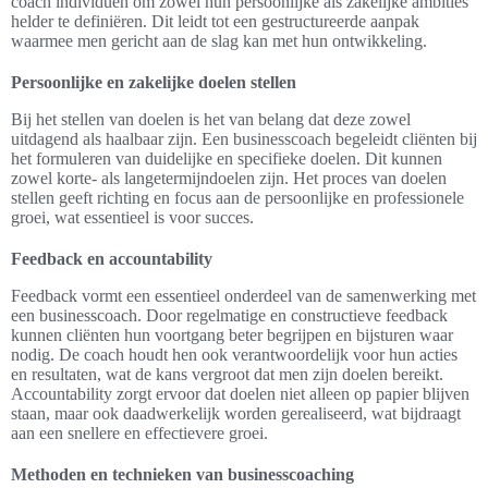
coach individuen om zowel hun persoonlijke als zakelijke ambities
helder te definiëren. Dit leidt tot een gestructureerde aanpak
waarmee men gericht aan de slag kan met hun ontwikkeling.
Persoonlijke en zakelijke doelen stellen
Bij het stellen van doelen is het van belang dat deze zowel
uitdagend als haalbaar zijn. Een businesscoach begeleidt cliënten bij
het formuleren van duidelijke en specifieke doelen. Dit kunnen
zowel korte- als langetermijndoelen zijn. Het proces van doelen
stellen geeft richting en focus aan de persoonlijke en professionele
groei, wat essentieel is voor succes.
Feedback en accountability
Feedback vormt een essentieel onderdeel van de samenwerking met
een businesscoach. Door regelmatige en constructieve feedback
kunnen cliënten hun voortgang beter begrijpen en bijsturen waar
nodig. De coach houdt hen ook verantwoordelijk voor hun acties
en resultaten, wat de kans vergroot dat men zijn doelen bereikt.
Accountability zorgt ervoor dat doelen niet alleen op papier blijven
staan, maar ook daadwerkelijk worden gerealiseerd, wat bijdraagt
aan een snellere en effectievere groei.
Methoden en technieken van businesscoaching