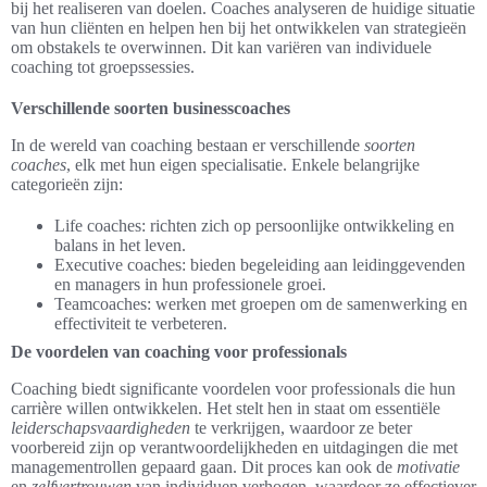
bij het realiseren van doelen. Coaches analyseren de huidige situatie
van hun cliënten en helpen hen bij het ontwikkelen van strategieën
om obstakels te overwinnen. Dit kan variëren van individuele
coaching tot groepssessies.
Verschillende soorten businesscoaches
In de wereld van coaching bestaan er verschillende
soorten
coaches
, elk met hun eigen specialisatie. Enkele belangrijke
categorieën zijn:
Life coaches: richten zich op persoonlijke ontwikkeling en
balans in het leven.
Executive coaches: bieden begeleiding aan leidinggevenden
en managers in hun professionele groei.
Teamcoaches: werken met groepen om de samenwerking en
effectiviteit te verbeteren.
De voordelen van coaching voor professionals
Coaching biedt significante voordelen voor professionals die hun
carrière willen ontwikkelen. Het stelt hen in staat om essentiële
leiderschapsvaardigheden
te verkrijgen, waardoor ze beter
voorbereid zijn op verantwoordelijkheden en uitdagingen die met
managementrollen gepaard gaan. Dit proces kan ook de
motivatie
en
zelfvertrouwen
van individuen verhogen, waardoor ze effectiever