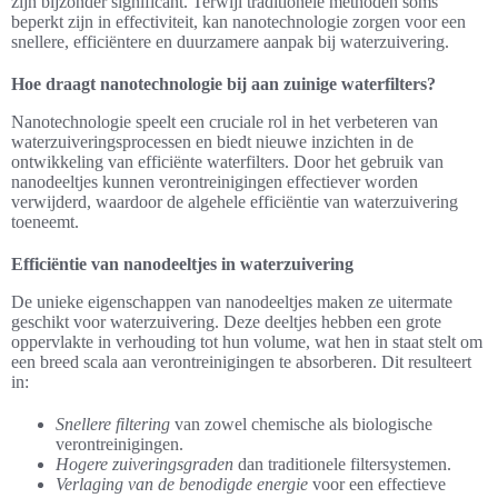
zijn bijzonder significant. Terwijl traditionele methoden soms
beperkt zijn in effectiviteit, kan nanotechnologie zorgen voor een
snellere, efficiëntere en duurzamere aanpak bij waterzuivering.
Hoe draagt nanotechnologie bij aan zuinige waterfilters?
Nanotechnologie speelt een cruciale rol in het verbeteren van
waterzuiveringsprocessen en biedt nieuwe inzichten in de
ontwikkeling van efficiënte waterfilters. Door het gebruik van
nanodeeltjes kunnen verontreinigingen effectiever worden
verwijderd, waardoor de algehele efficiëntie van waterzuivering
toeneemt.
Efficiëntie van nanodeeltjes in waterzuivering
De unieke eigenschappen van nanodeeltjes maken ze uitermate
geschikt voor waterzuivering. Deze deeltjes hebben een grote
oppervlakte in verhouding tot hun volume, wat hen in staat stelt om
een breed scala aan verontreinigingen te absorberen. Dit resulteert
in:
Snellere filtering
van zowel chemische als biologische
verontreinigingen.
Hogere zuiveringsgraden
dan traditionele filtersystemen.
Verlaging van de benodigde energie
voor een effectieve