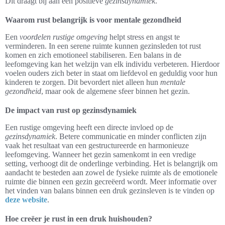
Dit draagt bij aan een positieve
gezinsdynamiek
.
Waarom rust belangrijk is voor mentale gezondheid
Een
voordelen rustige omgeving
helpt stress en angst te
verminderen. In een serene ruimte kunnen gezinsleden tot rust
komen en zich emotioneel stabiliseren. Een balans in de
leefomgeving kan het welzijn van elk individu verbeteren. Hierdoor
voelen ouders zich beter in staat om liefdevol en geduldig voor hun
kinderen te zorgen. Dit bevordert niet alleen hun
mentale
gezondheid
, maar ook de algemene sfeer binnen het gezin.
De impact van rust op gezinsdynamiek
Een rustige omgeving heeft een directe invloed op de
gezinsdynamiek
. Betere communicatie en minder conflicten zijn
vaak het resultaat van een gestructureerde en harmonieuze
leefomgeving. Wanneer het gezin samenkomt in een vredige
setting, verhoogt dit de onderlinge verbinding. Het is belangrijk om
aandacht te besteden aan zowel de fysieke ruimte als de emotionele
ruimte die binnen een gezin gecreëerd wordt. Meer informatie over
het vinden van balans binnen een druk gezinsleven is te vinden op
deze website
.
Hoe creëer je rust in een druk huishouden?