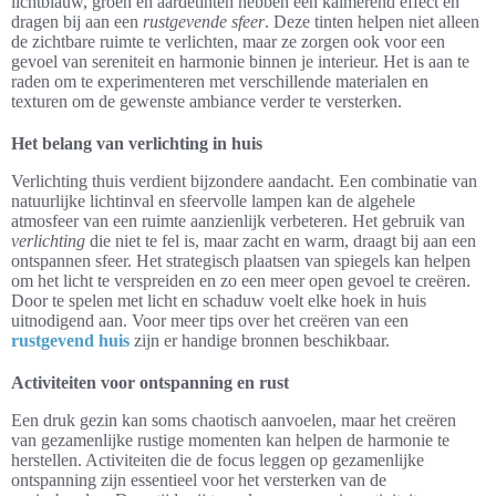
lichtblauw, groen en aardetinten hebben een kalmerend effect en
dragen bij aan een
rustgevende sfeer
. Deze tinten helpen niet alleen
de zichtbare ruimte te verlichten, maar ze zorgen ook voor een
gevoel van sereniteit en harmonie binnen je interieur. Het is aan te
raden om te experimenteren met verschillende materialen en
texturen om de gewenste ambiance verder te versterken.
Het belang van verlichting in huis
Verlichting thuis verdient bijzondere aandacht. Een combinatie van
natuurlijke lichtinval en sfeervolle lampen kan de algehele
atmosfeer van een ruimte aanzienlijk verbeteren. Het gebruik van
verlichting
die niet te fel is, maar zacht en warm, draagt bij aan een
ontspannen sfeer. Het strategisch plaatsen van spiegels kan helpen
om het licht te verspreiden en zo een meer open gevoel te creëren.
Door te spelen met licht en schaduw voelt elke hoek in huis
uitnodigend aan. Voor meer tips over het creëren van een
rustgevend huis
zijn er handige bronnen beschikbaar.
Activiteiten voor ontspanning en rust
Een druk gezin kan soms chaotisch aanvoelen, maar het creëren
van gezamenlijke rustige momenten kan helpen de harmonie te
herstellen. Activiteiten die de focus leggen op gezamenlijke
ontspanning zijn essentieel voor het versterken van de