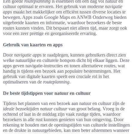
Een goede
routeplanning
is essentieel om een dag vol natuur en
cultuur optimaal te ervaren. Het gebruik van moderne
navigatie
apps
maakt het makkelijker om efficiënt tussen diverse locaties te
bewegen. Apps zoals Google Maps en ANWB Onderweg bieden
uitgebreide kaarten en informatie, waardoor bezoekers de beste
routes kunnen vinden. Dit bespaart niet alleen tijd, maar zorgt ook
voor een zeer prettige en georganiseerde ervaring.
Gebruik van kaarten en apps
Door
navigatie apps
te raadplegen, kunnen gebruikers direct zien
welke natuurlijke en culturele hotspots dicht bij elkaar liggen. Deze
apps geven navigatie-instructies en tonen alternatieve routes, wat
handig is tijdens een bezoek aan populaire bestemmingen. Het
gebruik van digitale kaarten speelt een cruciale rol in het
optimaliseren van de
routeplanning
.
De beste tijdstippen voor natuur en cultuur
Tijdens het plannen van een bezoek aan natuur en cultuur zijn de
ideale bezoektijden natuur cultuur
van groot belang. Vroeg in de
ochtend of laat in de middag zijn vaak rustige tijden, waardoor
bezoekers in alle rust kunnen genieten van hun omgeving. Door
rekening te houden met de openingstijden van culturele instellingen
en de drukte in natuurgebieden, kan men beter afstemmen wanneer