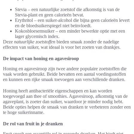
Stevia – een natuurlijke zoetstof die afkomstig is van de
Stevia-plant en geen calorieën bevat.
Erythritol – een suiker-alcohol die bijna geen calorieën levert
en de bloedsuikerspiegel niet beïnvloedt.
Kokosbloesemsuiker – een minder bewerkte optie met een
lager glycemisch index.
Deze
natuurlijke zoetstoffen
bieden smaak zonder de nadelige
effecten van suiker, wat ideaal is voor het zoeten van drankjes.
De impact van honing en agavesiroop
Honing en agavesiroop zijn twee andere populaire zoetstoffen die
vaak worden gebruikt. Beide bevatten een aantal voedingsstoffen
en kunnen een rijke smaak toevoegen aan verschillende dranken.
Honing heeft antibacteriële eigenschappen en kan worden
toegevoegd aan thee of smoothies. Agavesiroop, afkomstig van de
agaveplant, is zoeter dan suiker, waardoor je minder nodig hebt.
Beide opties helpen de smaak van dranken te verbeteren zonder een
te hoge suikerinname.
De rol van fruit in je dranken
Fruit speelt een essentiële rol in gezonde dranken. Het biedt niet