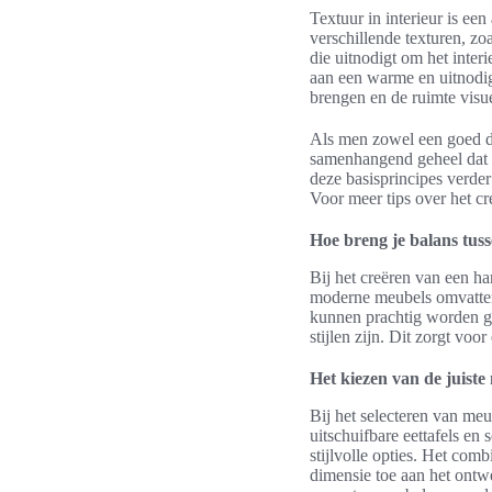
Textuur in interieur is ee
verschillende texturen, zo
die uitnodigt om het inter
aan een warme en uitnodi
brengen en de ruimte visu
Als men zowel een goed doo
samenhangend geheel dat co
deze basisprincipes verder
Voor meer tips over het c
Hoe breng je balans tus
Bij het creëren van een ha
moderne meubels omvatten.
kunnen prachtig worden g
stijlen zijn. Dit zorgt voo
Het kiezen van de juiste
Bij het selecteren van meub
uitschuifbare eettafels e
stijlvolle opties. Het com
dimensie toe aan het ontw