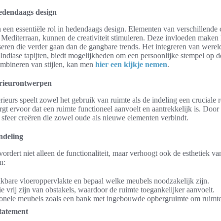
hedendaags design
 een essentiële rol in hedendaags design. Elementen van verschillende c
 Mediterraan, kunnen de creativiteit stimuleren. Deze invloeden maken
iseren die verder gaan dan de gangbare trends. Het integreren van werel
Indiase tapijten, biedt mogelijkheden om een persoonlijke stempel op d
ombineren van stijlen, kan men
hier een kijkje nemen
.
terieurontwerpen
rieurs speelt zowel het gebruik van ruimte als de indeling een cruciale 
gt ervoor dat een ruimte functioneel aanvoelt en aantrekkelijk is. Door 
feer creëren die zowel oude als nieuwe elementen verbindt.
ndeling
ordert niet alleen de functionaliteit, maar verhoogt ook de esthetiek van
n:
kbare vloeroppervlakte en bepaal welke meubels noodzakelijk zijn.
e vrij zijn van obstakels, waardoor de ruimte toegankelijker aanvoelt.
ionele meubels zoals een bank met ingebouwde opbergruimte om ruimteg
statement