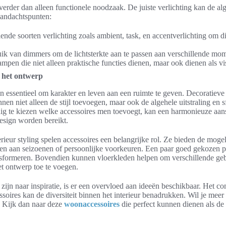
 verder dan alleen functionele noodzaak. De juiste verlichting kan de al
aandachtspunten:
ende soorten verlichting zoals ambient, task, en accentverlichting om d
k van dimmers om de lichtsterkte aan te passen aan verschillende mo
ampen die niet alleen praktische functies dienen, maar ook dienen als v
n het ontwerp
ijn essentieel om karakter en leven aan een ruimte te geven. Decoratieve
en niet alleen de stijl toevoegen, maar ook de algehele uitstraling en s
ig te kiezen welke accessoires men toevoegt, kan een harmonieuze aans
esign worden bereikt.
erieur styling spelen accessoires een belangrijke rol. Ze bieden de moge
sen aan seizoenen of persoonlijke voorkeuren. Een paar goed gekozen p
sformeren. Bovendien kunnen vloerkleden helpen om verschillende geb
et ontwerp toe te voegen.
zijn naar inspiratie, is er een overvloed aan ideeën beschikbaar. Het c
ssoires kan de diversiteit binnen het interieur benadrukken. Wil je meer
? Kijk dan naar deze
woonaccessoires
die perfect kunnen dienen als de