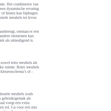
uimte. Het combineren van
t een dynamische ervaring
r of linnen kan bijdragen
ionele meubels tot leven
anbrengt, ontstaat er een
n andere elementen kan
ek als uitnodigend is.
 zowel retro meubels als
lke ruimte. Retro meubels
kleurenschema’s of -
ctionele meubels zoals
ch gebruiksgemak als
taal voegt een extra
en rol. Ga voor een mix