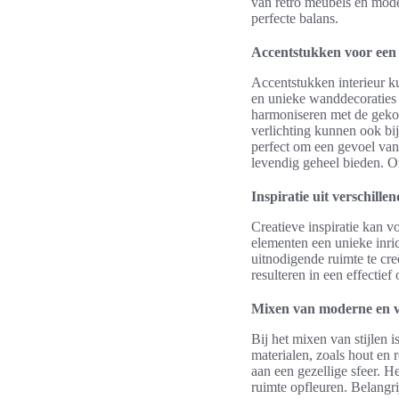
van retro meubels en mode
perfecte balans.
Accentstukken voor een
Accentstukken interieur k
en unieke wanddecoraties z
harmoniseren met de gekoz
verlichting kunnen ook bij
perfect om een gevoel van 
levendig geheel bieden. O
Inspiratie uit verschillen
Creatieve inspiratie kan 
elementen een unieke inri
uitnodigende ruimte te cr
resulteren in een effectie
Mixen van moderne en v
Bij het mixen van stijlen 
materialen, zoals hout en r
aan een gezellige sfeer. H
ruimte opfleuren. Belangri