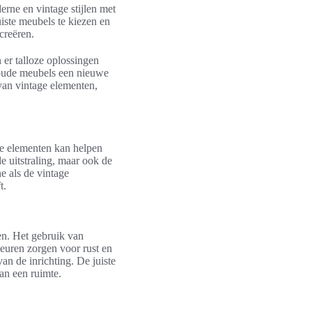
erne en vintage stijlen met
uiste meubels te kiezen en
creëren.
n er talloze oplossingen
 oude meubels een nieuwe
 van vintage elementen,
ze elementen kan helpen
e uitstraling, maar ook de
e als de vintage
t.
en. Het gebruik van
leuren zorgen voor rust en
an de inrichting. De juiste
van een ruimte.