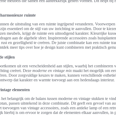
rne meubels die samen een aantrekkelijk geheel vormen. Dit helpt bij 
 harmonieuze ruimte
unnen de uitstraling van een ruimte ingrijpend veranderen. Voorwerpen
ijn essentieel om de stijl van uw inrichting te aanvullen. Door te kiez
en meubels, krijgt de ruimte een uitnodigend karakter. Kleurrijke kusse
dragen aan de algehele sfeer. Inspirerende accessoires zoals huisplante
rust en gezelligheid te creëren. De juiste combinatie kan een ruimte tr
ntdek meer tips over hoe je design kunt combineren met praktisch gem
de stijlen
voortkomen uit een verscheidenheid aan stijlen, waarbij het combineren
chting creëert. Deze
moderne en vintage mix
maakt het mogelijk om een
eëren. Door zorgvuldige keuzes te maken, kunnen verschillende estheti
f ontwerp dat karakter en warmte toevoegt aan een hedendaags interieur.
intage elementen
is het belangrijk om de balans tussen moderne en vintage stukken te vin
otan, passen uitstekend in deze combinatie. Dit geeft een gevoel van aut
et toevoegen van vintage accessoires, zoals een antieke lamp of een ret
jk hierbij is om ervoor te zorgen dat de elementen elkaar aanvullen, in p