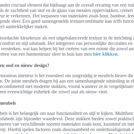
n ander cruciaal element dat bijdraagt aan de overall ervaring van een r
als de zachtheid van stof en de glans van metalen oppervlakken, creëer
ieur te verkennen. Het toepassen van materialen zoals hout, bamboe, lee
gende sfeer. Een goed samengestelde
textuurcombinatie
kan zelfs funct
eel aantrekkelijker maken.
rdachte kleurkeuze als een uitgebalanceerde textuur in de inrichting a
mfort en stijl uitstraalt. Het integreren van persoonlijke decoraties e
 versterken, wat kan helpen bij het creëren van een ruimte die zowel uni
reëren van een harmonieuze sfeer in huis kan men
hier klikken
.
sen oud en nieuw design?
rmonieus interieur is het essentieel om zorgvuldig te
meubels kiezen
die
 De juiste meubels dragen bij aan een samenhangende uitstraling in e
ecombineerd met moderne stukken, vooral wanneer ze in vergelijkbare 
r een evenwichtige esthetiek die zowel oud als nieuw viert.
 meubels
els is het belangrijk om naar functionaliteit en stijl te kijken. Multifun
n sofabeds zijn bijzonder waardevol. Deze stukken bieden zowel praktis
bineren van verschillende soorten materialen zoals hout, kunststof en me
erp. Hierbij spelen factoren zoals duurzaamheid en onderhoudsgemak e