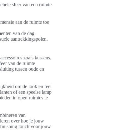
gehele sfeer van een ruimte
imensie aan de ruimte toe
menten van de dag.
isuele aantrekkingspolen.
 accessoires zoals kussens,
feer van de ruimte
luiting tussen oude en
lijkheid om de look en feel
lanten of een speelse lamp
ieden in open ruimtes te
ombineren van
 leren over hoe je jouw
 finishing touch voor jouw