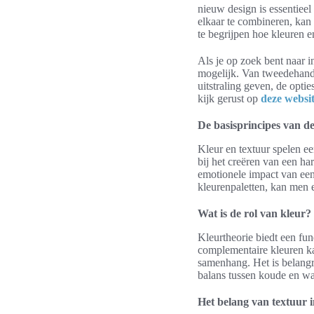
nieuw design is essentieel
elkaar te combineren, kan 
te begrijpen hoe kleuren 
Als je op zoek bent naar in
mogelijk. Van tweedehands
uitstraling geven, de opti
kijk gerust op
deze websi
De basisprincipes van d
Kleur en textuur spelen e
bij het creëren van een ha
emotionele impact van een 
kleurenpaletten, kan men e
Wat is de rol van kleur?
Kleurtheorie biedt een fun
complementaire kleuren ka
samenhang. Het is belangri
balans tussen koude en war
Het belang van textuur i