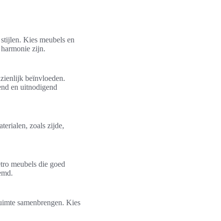
stijlen. Kies meubels en
 harmonie zijn.
nzienlijk beïnvloeden.
end en uitnodigend
erialen, zoals zijde,
etro meubels die goed
temd.
ruimte samenbrengen. Kies