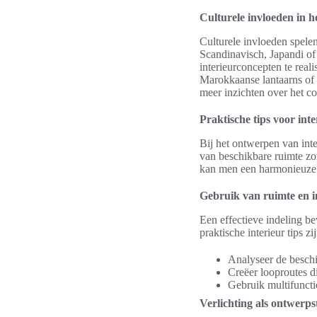
Culturele invloeden in 
Culturele invloeden spelen
Scandinavisch, Japandi of
interieurconcepten te real
Marokkaanse lantaarns of 
meer inzichten over het c
Praktische tips voor in
Bij het ontwerpen van inte
van beschikbare ruimte zor
kan men een harmonieuze s
Gebruik van ruimte en i
Een effectieve indeling bev
praktische interieur tips zij
Analyseer de beschi
Creëer looproutes di
Gebruik multifunct
Verlichting als ontwerp