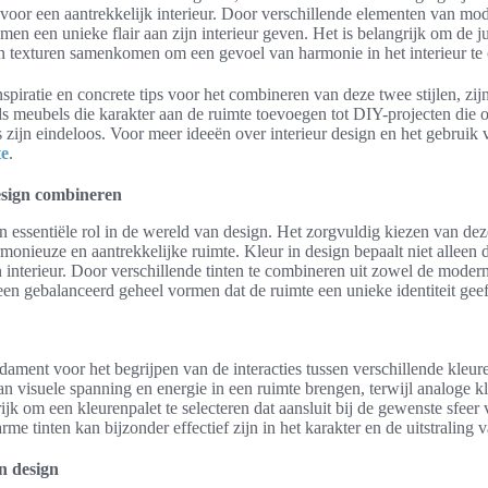
 voor een aantrekkelijk interieur. Door verschillende elementen van mod
men een unieke flair aan zijn interieur geven. Het is belangrijk om de j
en texturen samenkomen om een gevoel van harmonie in het interieur te 
spiratie en concrete tips voor het combineren van deze twee stijlen, zij
 meubels die karakter aan de ruimte toevoegen tot DIY-projecten die
es zijn eindeloos. Voor meer ideeën over interieur design en het gebruik
te
.
esign combineren
en essentiële rol in de wereld van design. Het zorgvuldig kiezen van de
rmonieuze en aantrekkelijke ruimte. Kleur in design bepaalt niet alleen d
interieur. Door verschillende tinten te combineren uit zowel de modern
en gebalanceerd geheel vormen dat de ruimte een unieke identiteit geef
dament voor het begrijpen van de interacties tussen verschillende kleur
n visuele spanning en energie in een ruimte brengen, terwijl analoge k
jk om een kleurenpalet te selecteren dat aansluit bij de gewenste sfeer v
me tinten kan bijzonder effectief zijn in het karakter en de uitstraling 
n design