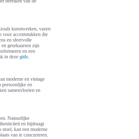
het bereiken van de
 zoals kunstwerken, vazen
en voor accentstukken die
ns en sfeervolle
n en geurkaarsen zijn
ansformeren en een
ak in deze
gids
.
 van moderne en vintage
 persoonlijke en
eken samenvloeien en
den. Natuurlijke
henticiteit en bijdraagt
ro stoel, kan een moderne
laats van te concurreren.