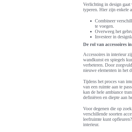
Verlichting in design gaat
typeren. Hier zijn enkele 
Combineer verschill
te voegen.
Overweeg het gebrui
Investeer in designl
De rol van accessoires i
Accessoires in interieur z
wandkunst en spiegels kunn
verbeteren. Door zorgvuld
nieuwe elementen in het d
Tijdens het proces van int
van een ruimte aan te pas
kan de hele ambiance tran
definiëren en diepte aan h
Voor degenen die op zoek 
verschillende soorten acce
leefruimte kunt opfleuren
interieur.