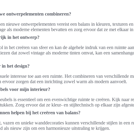
uwe ontwerpelementen combineren?
n nieuwe ontwerpelementen vereist een balans in kleuren, texturen en 
age als moderne elementen bevatten en zorg ervoor dat ze met elkaar in
ijk in het ontwerp?
rol in het creëren van sfeer en kan de algehele indruk van een ruimte aa
kiezen dat zowel vintage als moderne tinten omvat, kan een samenhang
 in het design?
suele interesse toe aan een ruimte. Het combineren van verschillende mat
an ervoor zorgen dat een inrichting zowel warm als modern aanvoelt.
ubels voor mijn interieur?
eubels is essentieel om een evenwichtige ruimte te creëren. Kijk naar r
kken. Zorg ervoor dat ze kleur- en stijltechnisch op elkaar zijn afges
nen helpen bij het creëren van balans?
, vazen en unieke wanddecoraties kunnen verschillende stijlen in een 
 als nieuw zijn om een harmonieuze uitstraling te krijgen.