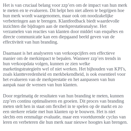
Het is van cruciaal belang voor zzp’ers om de impact van hun merk
te meten en te evalueren. Dit helpt hen niet alleen te begrijpen hoe
hun merk wordt waargenomen, maar ook om noodzakelijke
verbeteringen aan te brengen. Klantfeedback biedt waardevolle
inzichten die bijdragen aan de merkprestatieanalyse. Het
verzamelen van reacties van klanten door middel van enquêtes en
directe communicatie kan een diepgaand beeld geven van de
effectiviteit van hun branding.
Daarnaast is het analyseren van verkoopcijfers een effectieve
manier om de merkimpact te bepalen. Wanneer zzp’ers trends in
hun verkoopdata volgen, kunnen ze zien welke
marketingstrategieën wel of niet werken. Het bijhouden van KPI’s,
zoals klanttevredenheid en merkbekendheid, is ook essentieel voor
het evalueren van de merkprestatie en het aanpassen van hun
aanpak naar de wensen van hun klanten.
Door regelmatig de resultaten van hun branding te meten, kunnen
zzp’ers continu optimaliseren en groeien. Dit proces van branding
meten stelt hen in staat om flexibel in te spelen op de markt en zo
een sterkere relatie met hun klanten op te bouwen. Het is niet
slechts een eenmalige evaluatie, maar een voortdurende cyclus van
leren en verbeteren die hun merk naar nieuwe hoogtes kan brengen.