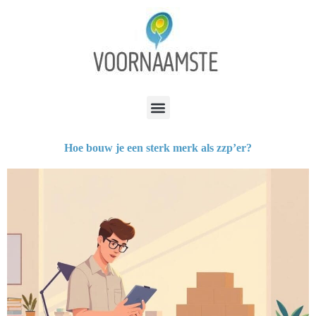
Hoe bouw je een sterk merk als zzp’er?