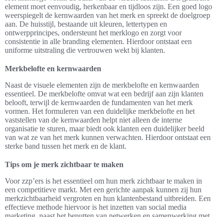
element moet eenvoudig, herkenbaar en tijdloos zijn. Een goed logo
weerspiegelt de kernwaarden van het merk en spreekt de doelgroep
aan. De huisstijl, bestaande uit kleuren, lettertypen en
ontwerpprincipes, ondersteunt het merklogo en zorgt voor
consistentie in alle branding elementen. Hierdoor ontstaat een
uniforme uitstraling die vertrouwen wekt bij klanten.
Merkbelofte en kernwaarden
Naast de visuele elementen zijn de merkbelofte en kernwaarden
essentieel. De merkbelofte omvat wat een bedrijf aan zijn klanten
belooft, terwijl de kernwaarden de fundamenten van het merk
vormen. Het formuleren van een duidelijke merkbelofte en het
vaststellen van de kernwaarden helpt niet alleen de interne
organisatie te sturen, maar biedt ook klanten een duidelijker beeld
van wat ze van het merk kunnen verwachten. Hierdoor ontstaat een
sterke band tussen het merk en de klant.
Tips om je merk zichtbaar te maken
Voor zzp’ers is het essentieel om hun merk zichtbaar te maken in
een competitieve markt. Met een gerichte aanpak kunnen zij hun
merkzichtbaarheid vergroten en hun klantenbestand uitbreiden. Een
effectieve methode hiervoor is het inzetten van social media
marketing, naast het benutten van netwerken en samenwerking met