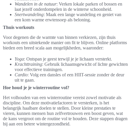
Wandelen in de natuur
: Verken lokale parken of bossen en
laat jezelf onderdompelen in de winterse schoonheid.
Snertwandeling
: Maak een lange wandeling en geniet van
een kom warme erwtensoep als beloning.
Thuis workouts
Voor degenen die de warmte van binnen verkiezen, zijn thuis
workouts een uitstekende manier om fit te blijven. Online platforms
bieden een breed scala aan mogelijkheden, waaronder:
Yoga
: Ontspan je geest terwijl je je lichaam versterkt.
Krachttraining
: Gebruik lichaamsgewicht of lichte gewichten
voor effectieve trainingen.
Cardio
: Volg een dansles of een HIIT-sessie zonder de deur
uit te gaan.
Hoe houd je je winterroutine vol?
Het volhouden van een winterroutine vereist zowel motivatie als
discipline. Om deze motivatiefactoren te versterken, is het
belangrijk haalbare doelen te stellen. Door kleine prestaties te
vieren, kunnen mensen hun zelfvertrouwen een boost geven, wat
de kans vergroot om de routine vol te houden. Deze stappen dragen
bij aan een betere wintergezondheid.