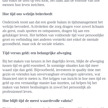
dan enkel de uren op een klok; het raakt aan de essentie van hoe
mensen hun leven inrichten.
Hoe tijd ons welzijn beïnvloedt
Onderzoek toont aan dat een goede balans in tijdsmanagement het
welzijn bevordert. Activiteiten die zorg dragen voor zowel lichaam
als geest, zoals sporten en ontspannen, dragen bij aan een
gelukkiger leven. Het hebben van voldoende tijd voor persoonlijke
groei en verbinding met anderen versterkt niet enkel de mentale
gezondheid, maar ook de sociale relaties.
Tijd versus geld: een belangrijke afweging
Bij het maken van keuzes in het dagelijks leven, blijkt de afweging
tussen tijd en geld essentieel. In sommige situaties kan tijd meer
waard zijn dan geld. Bijvoorbeeld, investeren in quality time met
gezin en vrienden kan onvervangbare ervaringen opleveren, wat
financieel niet te meten is. Het krijgen van inzicht in hoe men tijd en
geld op een verstandige manier kan inzetten, zal helpen bij het
maken van betere beslissingen in zowel het persoonlijk als
professioneel leven.
Hoe blijft tijd de meest waardevolle valuta?