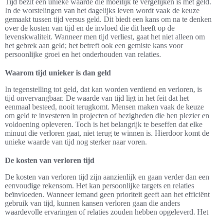
Tijd bezit een unieke waarde die moeilijk te vergelijken is met geld.
In de worstelingen van het dagelijks leven wordt vaak de keuze
gemaakt tussen tijd versus geld. Dit biedt een kans om na te denken
over de kosten van tijd en de invloed die dit heeft op de
levenskwaliteit. Wanneer men tijd verliest, gaat het niet alleen om
het gebrek aan geld; het betreft ook een gemiste kans voor
persoonlijke groei en het onderhouden van relaties.
Waarom tijd unieker is dan geld
In tegenstelling tot geld, dat kan worden verdiend en verloren, is
tijd onvervangbaar. De waarde van tijd ligt in het feit dat het
eenmaal besteed, nooit terugkomt. Mensen maken vaak de keuze
om geld te investeren in projecten of bezigheden die hen plezier en
voldoening opleveren. Toch is het belangrijk te beseffen dat elke
minuut die verloren gaat, niet terug te winnen is. Hierdoor komt de
unieke waarde van tijd nog sterker naar voren.
De kosten van verloren tijd
De kosten van verloren tijd zijn aanzienlijk en gaan verder dan een
eenvoudige rekensom. Het kan persoonlijke targets en relaties
beïnvloeden. Wanneer iemand geen prioriteit geeft aan het efficiënt
gebruik van tijd, kunnen kansen verloren gaan die anders
waardevolle ervaringen of relaties zouden hebben opgeleverd. Het