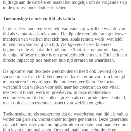
bijdrage aan de carrière en maakt het mogelijk om de volgende stap
in de professionele ladder te zetten.
Toekomstige trends en tijd als valuta
In de snel veranderende wereld van vandaag wordt de waarde van
tijd als valuta steeds relevanter. De digitale revolutie brengt nieuwe
manieren van werken met zich mee, zoals remote work, wat leidt
tot een herwaardering van tijd. Werkgevers en werknemers
beginnen in te zien dat de traditionele 9-tot-5-structuur niet langer
de enige of beste manier is om productiviteit te meten. Dit heeft een
directe impact op hoe mensen hun tijd ervaren en waarderen.
De opkomst van flexibele werkmodellen heeft ook invloed op de
sociale impact van tijd. Veel mensen kiezen er nu voor om hun tijd
te investeren in ervaringen die hun leven verrijken. De focus
verschuift van werken voor geld naar het creëren van een vitaal
evenwicht tussen werk en privéleven. In deze evoluerende
economie wordt tijd niet alleen gezien als een productieve eenheid,
maar ook als een essentieel aspect van welzijn en geluk.
Toekomstige trends suggereren dat de waardering van tijd als valuta
verder zal groeien, vooral onder jongere generaties. Deze generaties
zijn zich bewuster van hun tijdgebruik en zoeken naar manieren om
hun leven te optimaliseren. De combinatie van technologie en