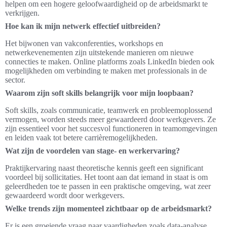
helpen om een hogere geloofwaardigheid op de arbeidsmarkt te
verkrijgen.
Hoe kan ik mijn netwerk effectief uitbreiden?
Het bijwonen van vakconferenties, workshops en
netwerkevenementen zijn uitstekende manieren om nieuwe
connecties te maken. Online platforms zoals LinkedIn bieden ook
mogelijkheden om verbinding te maken met professionals in de
sector.
Waarom zijn soft skills belangrijk voor mijn loopbaan?
Soft skills, zoals communicatie, teamwerk en probleemoplossend
vermogen, worden steeds meer gewaardeerd door werkgevers. Ze
zijn essentieel voor het succesvol functioneren in teamomgevingen
en leiden vaak tot betere carrièremogelijkheden.
Wat zijn de voordelen van stage- en werkervaring?
Praktijkervaring naast theoretische kennis geeft een significant
voordeel bij sollicitaties. Het toont aan dat iemand in staat is om
geleerdheden toe te passen in een praktische omgeving, wat zeer
gewaardeerd wordt door werkgevers.
Welke trends zijn momenteel zichtbaar op de arbeidsmarkt?
Er is een groeiende vraag naar vaardigheden zoals data-analyse,