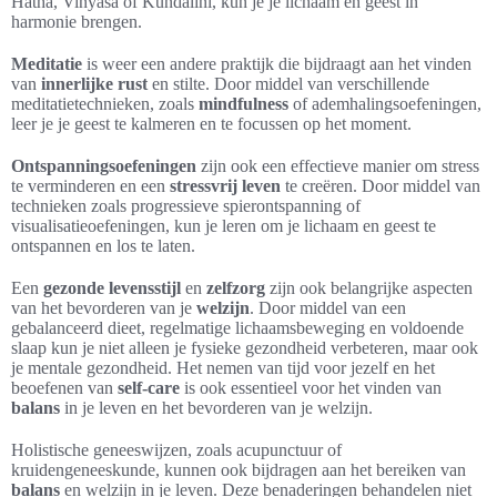
Hatha, Vinyasa of Kundalini, kun je je lichaam en geest in
harmonie brengen.
Meditatie
is weer een andere praktijk die bijdraagt aan het vinden
van
innerlijke rust
en stilte. Door middel van verschillende
meditatietechnieken, zoals
mindfulness
of ademhalingsoefeningen,
leer je je geest te kalmeren en te focussen op het moment.
Ontspanningsoefeningen
zijn ook een effectieve manier om stress
te verminderen en een
stressvrij leven
te creëren. Door middel van
technieken zoals progressieve spierontspanning of
visualisatieoefeningen, kun je leren om je lichaam en geest te
ontspannen en los te laten.
Een
gezonde levensstijl
en
zelfzorg
zijn ook belangrijke aspecten
van het bevorderen van je
welzijn
. Door middel van een
gebalanceerd dieet, regelmatige lichaamsbeweging en voldoende
slaap kun je niet alleen je fysieke gezondheid verbeteren, maar ook
je mentale gezondheid. Het nemen van tijd voor jezelf en het
beoefenen van
self-care
is ook essentieel voor het vinden van
balans
in je leven en het bevorderen van je welzijn.
Holistische geneeswijzen, zoals acupunctuur of
kruidengeneeskunde, kunnen ook bijdragen aan het bereiken van
balans
en welzijn in je leven. Deze benaderingen behandelen niet