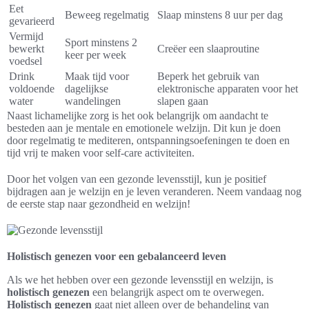
Eet
Beweeg regelmatig
Slaap minstens 8 uur per dag
gevarieerd
Vermijd
Sport minstens 2
bewerkt
Creëer een slaaproutine
keer per week
voedsel
Drink
Maak tijd voor
Beperk het gebruik van
voldoende
dagelijkse
elektronische apparaten voor het
water
wandelingen
slapen gaan
Naast lichamelijke zorg is het ook belangrijk om aandacht te
besteden aan je mentale en emotionele welzijn. Dit kun je doen
door regelmatig te mediteren, ontspanningsoefeningen te doen en
tijd vrij te maken voor self-care activiteiten.
Door het volgen van een gezonde levensstijl, kun je positief
bijdragen aan je welzijn en je leven veranderen. Neem vandaag nog
de eerste stap naar gezondheid en welzijn!
Holistisch genezen voor een gebalanceerd leven
Als we het hebben over een gezonde levensstijl en welzijn, is
holistisch genezen
een belangrijk aspect om te overwegen.
Holistisch genezen
gaat niet alleen over de behandeling van