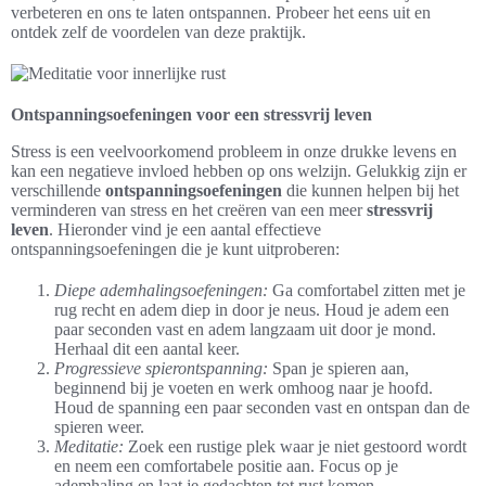
verbeteren en ons te laten ontspannen. Probeer het eens uit en
ontdek zelf de voordelen van deze praktijk.
Ontspanningsoefeningen voor een stressvrij leven
Stress is een veelvoorkomend probleem in onze drukke levens en
kan een negatieve invloed hebben op ons welzijn. Gelukkig zijn er
verschillende
ontspanningsoefeningen
die kunnen helpen bij het
verminderen van stress en het creëren van een meer
stressvrij
leven
. Hieronder vind je een aantal effectieve
ontspanningsoefeningen die je kunt uitproberen:
Diepe ademhalingsoefeningen:
Ga comfortabel zitten met je
rug recht en adem diep in door je neus. Houd je adem een
paar seconden vast en adem langzaam uit door je mond.
Herhaal dit een aantal keer.
Progressieve spierontspanning:
Span je spieren aan,
beginnend bij je voeten en werk omhoog naar je hoofd.
Houd de spanning een paar seconden vast en ontspan dan de
spieren weer.
Meditatie:
Zoek een rustige plek waar je niet gestoord wordt
en neem een comfortabele positie aan. Focus op je
ademhaling en laat je gedachten tot rust komen.