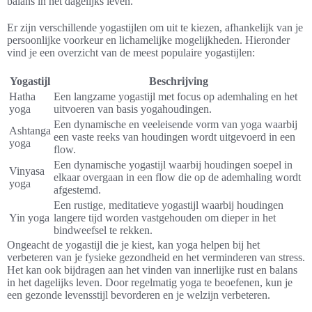
balans in het dagelijks leven.
Er zijn verschillende yogastijlen om uit te kiezen, afhankelijk van je
persoonlijke voorkeur en lichamelijke mogelijkheden. Hieronder
vind je een overzicht van de meest populaire yogastijlen:
Yogastijl
Beschrijving
Hatha
Een langzame yogastijl met focus op ademhaling en het
yoga
uitvoeren van basis yogahoudingen.
Een dynamische en veeleisende vorm van yoga waarbij
Ashtanga
een vaste reeks van houdingen wordt uitgevoerd in een
yoga
flow.
Een dynamische yogastijl waarbij houdingen soepel in
Vinyasa
elkaar overgaan in een flow die op de ademhaling wordt
yoga
afgestemd.
Een rustige, meditatieve yogastijl waarbij houdingen
Yin yoga
langere tijd worden vastgehouden om dieper in het
bindweefsel te rekken.
Ongeacht de yogastijl die je kiest, kan yoga helpen bij het
verbeteren van je fysieke gezondheid en het verminderen van stress.
Het kan ook bijdragen aan het vinden van innerlijke rust en balans
in het dagelijks leven. Door regelmatig yoga te beoefenen, kun je
een gezonde levensstijl bevorderen en je welzijn verbeteren.