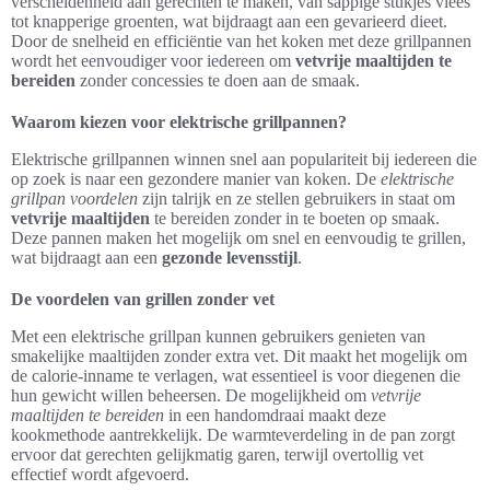
verscheidenheid aan gerechten te maken, van sappige stukjes vlees
tot knapperige groenten, wat bijdraagt aan een gevarieerd dieet.
Door de snelheid en efficiëntie van het koken met deze grillpannen
wordt het eenvoudiger voor iedereen om
vetvrije maaltijden te
bereiden
zonder concessies te doen aan de smaak.
Waarom kiezen voor elektrische grillpannen?
Elektrische grillpannen winnen snel aan populariteit bij iedereen die
op zoek is naar een gezondere manier van koken. De
elektrische
grillpan voordelen
zijn talrijk en ze stellen gebruikers in staat om
vetvrije maaltijden
te bereiden zonder in te boeten op smaak.
Deze pannen maken het mogelijk om snel en eenvoudig te grillen,
wat bijdraagt aan een
gezonde levensstijl
.
De voordelen van grillen zonder vet
Met een elektrische grillpan kunnen gebruikers genieten van
smakelijke maaltijden zonder extra vet. Dit maakt het mogelijk om
de calorie-inname te verlagen, wat essentieel is voor diegenen die
hun gewicht willen beheersen. De mogelijkheid om
vetvrije
maaltijden te bereiden
in een handomdraai maakt deze
kookmethode aantrekkelijk. De warmteverdeling in de pan zorgt
ervoor dat gerechten gelijkmatig garen, terwijl overtollig vet
effectief wordt afgevoerd.