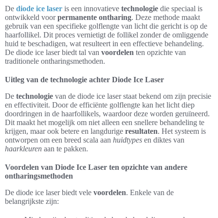
De
diode ice laser
is een innovatieve
technologie
die speciaal is
ontwikkeld voor
permanente ontharing
. Deze methode maakt
gebruik van een specifieke golflengte van licht die gericht is op de
haarfollikel. Dit proces vernietigt de follikel zonder de omliggende
huid te beschadigen, wat resulteert in een effectieve behandeling.
De diode ice laser biedt tal van
voordelen
ten opzichte van
traditionele ontharingsmethoden.
Uitleg van de technologie achter Diode Ice Laser
De
technologie
van de diode ice laser staat bekend om zijn precisie
en effectiviteit. Door de efficiënte golflengte kan het licht diep
doordringen in de haarfollikels, waardoor deze worden geruïneerd.
Dit maakt het mogelijk om niet alleen een snellere behandeling te
krijgen, maar ook betere en langdurige
resultaten
. Het systeem is
ontworpen om een breed scala aan
huidtypes
en diktes van
haarkleuren
aan te pakken.
Voordelen van Diode Ice Laser ten opzichte van andere
ontharingsmethoden
De diode ice laser biedt vele
voordelen
. Enkele van de
belangrijkste zijn: