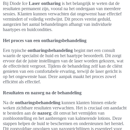
Bij Diode Ice
Laser ontharing
is het belangrijk te weten dat de
resultaten permanent zijn, vooral na het ondergaan van meerdere
sessies. Klanten kunnen verwachten dat ongewenst haar effectief
vermindert of volledig verdwijnt. Dit proces vereist geduld,
aangezien het aantal behandelingen afhangt van individuele
haartypes en huidcondities.
Het proces van een ontharingsbehandeling
Een typische
ontharingsbehandeling
begint met een consult
waarin de specialist de huid en het haartype beoordeelt. Dit zorgt
ervoor dat de juiste instellingen van de laser worden gekozen, wat
de effectiviteit vergroot. Tijdens de behandeling zelf kan de cliënt
genieten van een comfortabele ervaring, terwijl de laser gericht is
op het ongewenste haar. Deze aanpak maakt het proces zowel
efficiënt als effectief.
Resultaten en nazorg na de behandeling
Na de
ontharingsbehandeling
kunnen klanten binnen enkele
weken zichtbare resultaten verwachten. Het is cruciaal om aandacht
te besteden aan de
nazorg
; dit omvat het vermijden van
zonblootstelling en het aanbrengen van kalmerende lotions. Deze
stappen helpen de huid te beschermen en ondersteunen het herstel.
Dit zorgvuldige opvolgen van nazorgrichtlijnen is essentieel voor