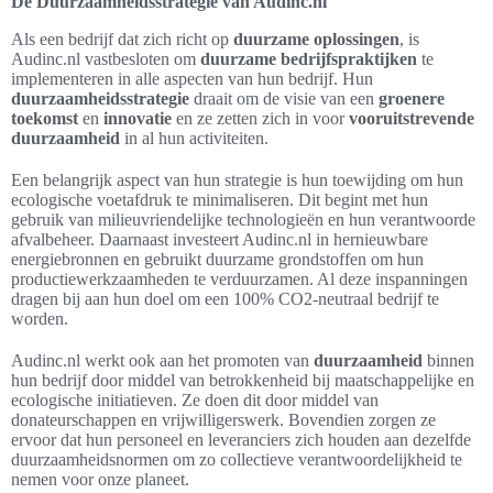
De Duurzaamheidsstrategie van Audinc.nl
Als een bedrijf dat zich richt op
duurzame oplossingen
, is
Audinc.nl vastbesloten om
duurzame bedrijfspraktijken
te
implementeren in alle aspecten van hun bedrijf. Hun
duurzaamheidsstrategie
draait om de visie van een
groenere
toekomst
en
innovatie
en ze zetten zich in voor
vooruitstrevende
duurzaamheid
in al hun activiteiten.
Een belangrijk aspect van hun strategie is hun toewijding om hun
ecologische voetafdruk te minimaliseren. Dit begint met hun
gebruik van milieuvriendelijke technologieën en hun verantwoorde
afvalbeheer. Daarnaast investeert Audinc.nl in hernieuwbare
energiebronnen en gebruikt duurzame grondstoffen om hun
productiewerkzaamheden te verduurzamen. Al deze inspanningen
dragen bij aan hun doel om een 100% CO2-neutraal bedrijf te
worden.
Audinc.nl werkt ook aan het promoten van
duurzaamheid
binnen
hun bedrijf door middel van betrokkenheid bij maatschappelijke en
ecologische initiatieven. Ze doen dit door middel van
donateurschappen en vrijwilligerswerk. Bovendien zorgen ze
ervoor dat hun personeel en leveranciers zich houden aan dezelfde
duurzaamheidsnormen om zo collectieve verantwoordelijkheid te
nemen voor onze planeet.