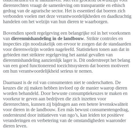
dierenrechten vraagt de samenleving om transparantie en ethisch
gedrag van de agrarische sector. Het is essentieel dat boeren zich
verbonden voelen met deze verantwoordelijkheden en daadkrachtig
handelen om het welzijn van hun dieren te waarborgen.
Bovendien speelt regelgeving een belangrijke rol in het voorkomen
van
dierenmishandeling in de landbouw
. Strikte controles en
inspecties zijn noodzakelijk om ervoor te zorgen dat de standaarden
voor dierenwelzijn worden nageleefd. Statistieken tonen aan dat in
gebieden met striktere regelgeving het aantal gevallen van
dierenmishandeling aanzienlijk lager is. Dit onderstreept het belang
van een goed functionerend toezichtssysteem dat boeren motiveert
om hun verantwoordelijkheid serieus te nemen.
Daarnaast is de rol van consumenten niet te onderschatten. De
keuzes die zij maken hebben invloed op de manier waarop dieren
worden behandeld. Door bewuste consumptiekeuzes te maken en
voorkeur te geven aan bedrijven die zich inzetten voor
dierenrechten, kunnen zij bijdragen aan een betere levenskwaliteit
voor dieren in de landbouw. Een más bewust consumentengedrag,
ondersteund door initiatieven van ngo’s, kan leiden tot positieve
veranderingen en verbetering van de omstandigheden waaronder
dieren leven.