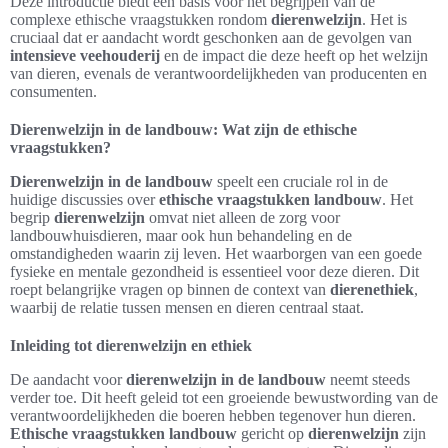
Deze introductie biedt een basis voor het begrijpen van de
complexe ethische vraagstukken rondom
dierenwelzijn
. Het is
cruciaal dat er aandacht wordt geschonken aan de gevolgen van
intensieve veehouderij
en de impact die deze heeft op het welzijn
van dieren, evenals de verantwoordelijkheden van producenten en
consumenten.
Dierenwelzijn in de landbouw: Wat zijn de ethische
vraagstukken?
Dierenwelzijn in de landbouw
speelt een cruciale rol in de
huidige discussies over
ethische vraagstukken landbouw
. Het
begrip
dierenwelzijn
omvat niet alleen de zorg voor
landbouwhuisdieren, maar ook hun behandeling en de
omstandigheden waarin zij leven. Het waarborgen van een goede
fysieke en mentale gezondheid is essentieel voor deze dieren. Dit
roept belangrijke vragen op binnen de context van
dierenethiek
,
waarbij de relatie tussen mensen en dieren centraal staat.
Inleiding tot dierenwelzijn en ethiek
De aandacht voor
dierenwelzijn in de landbouw
neemt steeds
verder toe. Dit heeft geleid tot een groeiende bewustwording van de
verantwoordelijkheden die boeren hebben tegenover hun dieren.
Ethische vraagstukken landbouw
gericht op
dierenwelzijn
zijn