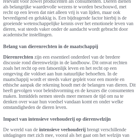
relevant voor zowel producenten als consumenten. Dieren dienen
als belangrijke waardevolle wezens te worden beschouwd, met
recht op een leven dat niet alleen vrij is van lijden, maar ook
bevredigend en gelukkig is. Een bijdragende factor hierbij is de
groeiende wetenschappelijke kennis over het emotionele leven van
dieren, wat steeds vaker onder de aandacht wordt gebracht door
academische instellingen.
Belang van dierenrechten in de maatschappij
Dierenrechten
zijn een essentieel onderdeel van de bredere
discussie rond dierenwelzijn in de landbouw. Dit omvat rechten
zoals het recht op een fatsoenlijk leven en het recht op een
omgeving die voldoet aan hun natuurlijke behoeften. In de
maatschappij wordt er steeds vaker gepleit voor een morele en
ethische aanpak die rekening houdt met de belangen van dieren. Dit
heeft gevolgen voor beleidsvorming en de keuzes die consumenten
maken. Inmiddels nemen steeds meer mensen de tijd om na te
denken over waar hun voedsel vandaan komt en onder welke
omstandigheden de dieren leven.
Impact van intensieve veehouderij op dierenwelzijn
De wereld van de
intensieve veehouderij
brengt verschillende
uitdagingen met zich mee, vooral als het gaat om het welzijn van