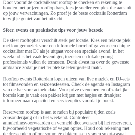
Door vooraf de cocktailkaart rooftop te checken en rekening te
houden met prijzen rooftop bars, kies je sneller een plek die aansluit
op jouw verwachtingen. Zo proef je de beste cocktails Rotterdam
terwijl je geniet van het uitzicht.
Sfeer, events en praktische tips voor jouw bezoek
De sfeer rooftopbar verschilt sterk per locatie. Kies een relaxte plek
met loungemuziek voor een informele borrel of ga voor een chique
cocktailbar met DJ als je uitgaat voor een speciale avond. In het
weekend is het vaak levendiger; toeristen en lokale young
professionals vullen de terrassen. Denk alvast na over de gewenste
ambiance zodat je niet ter plekke teleurgesteld raakt.
Rooftop events Rotterdam lopen uiteen van live muziek en DJ-sets
tot filmavonden en seizoensfeesten. Check de agenda en Instagram
van de bar voor actuele data. Voor privé evenementen of zakelijke
borrels kun je vaak een pakket krijgen met hapjes en drankjes;
informeer naar capaciteit en serviceopties voordat je boekt.
Reserveren rooftop is aan te raden bij populaire tijden zoals
zonsondergang of in het weekend. Controleer
annuleringsvoorwaarden en vermeld dieetwensen bij het reserveren,
bijvoorbeeld vegetarische of vegan opties. Houd ook rekening met
de dresscode rooftop: sommige dakterrassen vragen smart-casual,