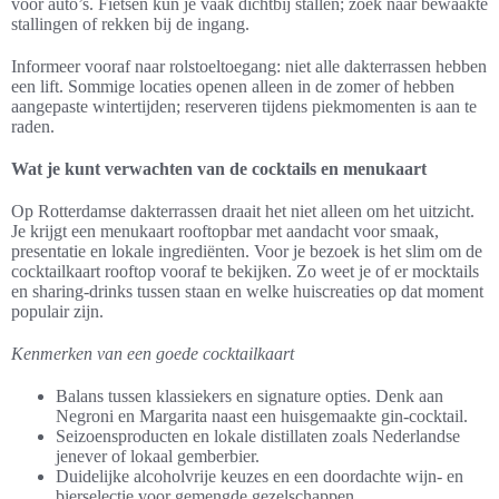
voor auto’s. Fietsen kun je vaak dichtbij stallen; zoek naar bewaakte
stallingen of rekken bij de ingang.
Informeer vooraf naar rolstoeltoegang: niet alle dakterrassen hebben
een lift. Sommige locaties openen alleen in de zomer of hebben
aangepaste wintertijden; reserveren tijdens piekmomenten is aan te
raden.
Wat je kunt verwachten van de cocktails en menukaart
Op Rotterdamse dakterrassen draait het niet alleen om het uitzicht.
Je krijgt een menukaart rooftopbar met aandacht voor smaak,
presentatie en lokale ingrediënten. Voor je bezoek is het slim om de
cocktailkaart rooftop vooraf te bekijken. Zo weet je of er mocktails
en sharing-drinks tussen staan en welke huiscreaties op dat moment
populair zijn.
Kenmerken van een goede cocktailkaart
Balans tussen klassiekers en signature opties. Denk aan
Negroni en Margarita naast een huisgemaakte gin-cocktail.
Seizoensproducten en lokale distillaten zoals Nederlandse
jenever of lokaal gemberbier.
Duidelijke alcoholvrije keuzes en een doordachte wijn- en
bierselectie voor gemengde gezelschappen.