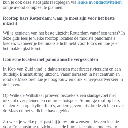
kun je ook deze stadsgids raadplegen via
leuke avondactiviteiten
om je avond compleet te plannen.
Rooftop bars Rotterdam: waar je moet zijn voor het beste
uitzicht
Wil je genieten van het beste uitzicht Rotterdam vanaf een terras? In
deze gids lees je welke rooftop locaties de mooiste panorama’s
bieden, wanneer je het mooiste licht hebt voor foto’s en hoe je er
het makkelijkst komt.
Iconische locaties met panoramische vergezichten
In Kop van Zuid vind je dakterrassen met direct rivierzicht en een
duidelijk Erasmusbrug uitzicht. Vanaf terrassen in het centrum en
rond de Maastoren zie je hoogbouw en druk scheepvaartverkeer in
de haven.
Op Witte de Withstraat proeven bezoekers een stadsgevoel met
uitzicht over pleinen en culturele hotspots. Sommige rooftop bars
richten zich op skyline-foto’s, andere geven juist brede zichten over
de Maas en het verlichte havengebied.
Zo weet je welke plek past bij jouw fotowensen: kies een locatie
voor Erasmusbrug uitzicht als je de brug als centraal onderwerp