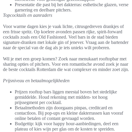
Presentatie die past bij het dakterras: esthetische glazen, verse
garnering en deelbare pitchers.
Topcocktails en aanraders
Voor warme dagen kies je vaak lichte, citrusgedreven drankjes of
een frisse spritz. Op koelere avonden passen rijke, spirit-forward
cocktails zoals een Old Fashioned. Veel bars in de stad bieden
signature-dranken met lokale gin of jenever. Vraag aan de bartender
naar de special van de dag als je iets unieks wilt proberen.
Wil je met een groep komen? Zoek naar menukaart rooftopbar met
sharing opties of pitchers. Voor een romantische avond zoek je naar
de beste cocktails Rotterdam die wat complexer en minder zoet zijn.
Prijsniveau en betaalmogelijkheden
Prijzen rooftop bars liggen meestal boven het stedelijke
gemiddelde. Houd rekening met midden- tot hoog
prijssegment per cocktail.
Betaalmethoden zijn doorgaans pinpas, creditcard en
contactloos. Bij pop-ups en kleine dakterrassen kan vooraf
online betalen of contant gevraagd worden.
Budgettip: kijk voor happy hour-aanbiedingen, deel een
plateau of kies wijn per glas om de kosten te spreiden.