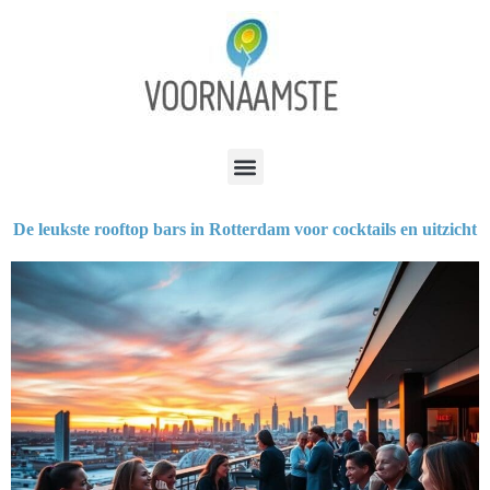
De leukste rooftop bars in Rotterdam voor cocktails en uitzicht