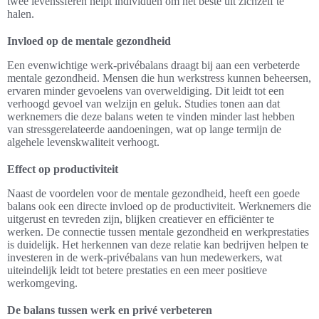
twee levenssferen helpt individuen om het beste uit zichzelf te
halen.
Invloed op de mentale gezondheid
Een evenwichtige werk-privébalans draagt bij aan een verbeterde
mentale gezondheid. Mensen die hun werkstress kunnen beheersen,
ervaren minder gevoelens van overweldiging. Dit leidt tot een
verhoogd gevoel van welzijn en geluk. Studies tonen aan dat
werknemers die deze balans weten te vinden minder last hebben
van stressgerelateerde aandoeningen, wat op lange termijn de
algehele levenskwaliteit verhoogt.
Effect op productiviteit
Naast de voordelen voor de mentale gezondheid, heeft een goede
balans ook een directe invloed op de productiviteit. Werknemers die
uitgerust en tevreden zijn, blijken creatiever en efficiënter te
werken. De connectie tussen mentale gezondheid en werkprestaties
is duidelijk. Het herkennen van deze relatie kan bedrijven helpen te
investeren in de werk-privébalans van hun medewerkers, wat
uiteindelijk leidt tot betere prestaties en een meer positieve
werkomgeving.
De balans tussen werk en privé verbeteren