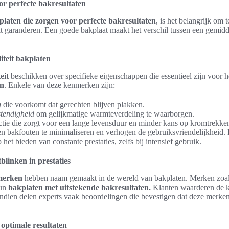
or perfecte bakresultaten
platen die zorgen voor perfecte bakresultaten
, is het belangrijk om 
t garanderen. Een goede bakplaat maakt het verschil tussen een gemid
teit bakplaten
eit
beschikken over specifieke eigenschappen die essentieel zijn voor h
en
. Enkele van deze kenmerken zijn:
g
die voorkomt dat gerechten blijven plakken.
stendigheid
om gelijkmatige warmteverdeling te waarborgen.
ctie die zorgt voor een lange levensduur en minder kans op kromtrekke
 bakfouten te minimaliseren en verhogen de gebruiksvriendelijkheid.
 het bieden van constante prestaties, zelfs bij intensief gebruik.
blinken in prestaties
merken
hebben naam gemaakt in de wereld van bakplaten. Merken zoals
hun
bakplaten met uitstekende bakresultaten.
Klanten waarderen de kw
dien delen experts vaak beoordelingen die bevestigen dat deze merken 
optimale resultaten