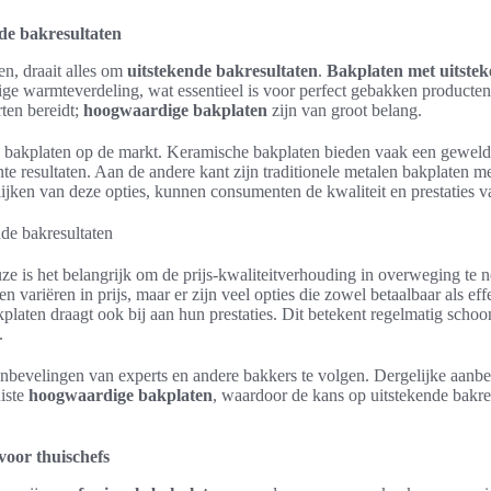
de bakresultaten
en, draait alles om
uitstekende bakresultaten
.
Bakplaten met uitstek
ge warmteverdeling, wat essentieel is voor perfect gebakken producten.
ten bereidt;
hoogwaardige bakplaten
zijn van groot belang.
s bakplaten op de markt. Keramische bakplaten bieden vaak een geweldig
nte resultaten. Aan de andere kant zijn traditionele metalen bakplaten me
ijken van deze opties, kunnen consumenten de kwaliteit en prestaties v
ze is het belangrijk om de prijs-kwaliteitverhouding in overweging te
 variëren in prijs, maar er zijn veel opties die zowel betaalbaar als eff
laten draagt ook bij aan hun prestaties. Dit betekent regelmatig sch
.
 aanbevelingen van experts en andere bakkers te volgen. Dergelijke aan
uiste
hoogwaardige bakplaten
, waardoor de kans op uitstekende bakres
voor thuischefs