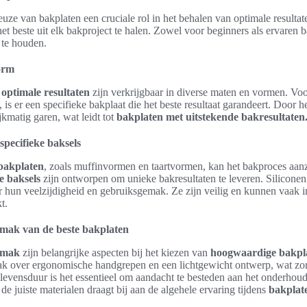
euze van bakplaten een cruciale rol in het behalen van optimale resulta
et beste uit elk bakproject te halen. Zowel voor beginners als ervaren b
 te houden.
vorm
optimale resultaten
zijn verkrijgbaar in diverse maten en vormen. Voor
 is er een specifieke bakplaat die het beste resultaat garandeert. Door he
kmatig garen, wat leidt tot
bakplaten met uitstekende bakresultaten
specifieke baksels
 bakplaten
, zoals muffinvormen en taartvormen, kan het bakproces aanz
e baksels
zijn ontworpen om unieke bakresultaten te leveren. Siliconen
r hun veelzijdigheid en gebruiksgemak. Ze zijn veilig en kunnen vaak i
t.
emak van de beste bakplaten
gemak
zijn belangrijke aspecten bij het kiezen van
hoogwaardige bakpl
k over ergonomische handgrepen en een lichtgewicht ontwerp, wat zo
levensduur is het essentieel om aandacht te besteden aan het onderhoud 
de juiste materialen draagt bij aan de algehele ervaring tijdens
bakplate