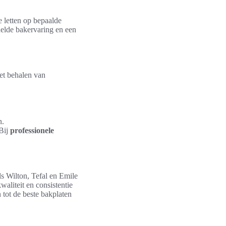
te letten op bepaalde
delde bakervaring en een
et behalen van
n.
 Bij
professionele
 Wilton, Tefal en Emile
aliteit en consistentie
tot de beste bakplaten