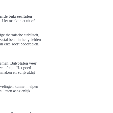
ende bakresultaten
 Het maakt niet uit of
e thermische stabiliteit,
estal beter in het geleiden
an elke soort beoordelen.
 nemen.
Bakplaten voor
ectief zijn. Het goed
oonmaken en zorgvuldig
bevelingen kunnen helpen
ultaten aanzienlijk