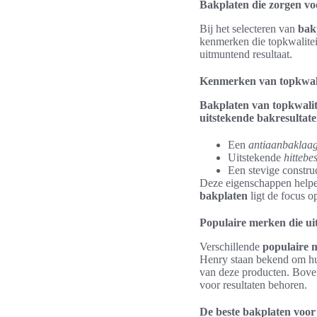
Bakplaten die zorgen vo
Bij het selecteren van
bak
kenmerken die topkwalitei
uitmuntend resultaat.
Kenmerken van topkwali
Bakplaten van topkwalit
uitstekende bakresultat
Een
antiaanbaklaa
Uitstekende
hittebe
Een stevige constru
Deze eigenschappen helpen
bakplaten
ligt de focus op
Populaire merken die uit
Verschillende
populaire 
Henry staan bekend om 
van deze producten. Boven
voor resultaten behoren.
De beste bakplaten voor 