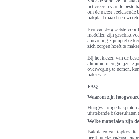
Voor de serieuze thuisbak
het creëren van de beste b
om de meest veeleisende ba
bakplaat maakt een wereld
Een van de grootste voord
modellen zijn geschikt vo
aanvulling zijn op elke k
zich zorgen hoeft te maken
Bij het kiezen van de best
aluminium en gietijzer zi
overweging te nemen, kunn
baksessie.
FAQ
Waarom zijn hoogwaardi
Hoogwaardige bakplaten zi
uitstekende bakresultaten
Welke materialen zijn d
Bakplaten van topkwaliteit
heeft unieke eigenschappe