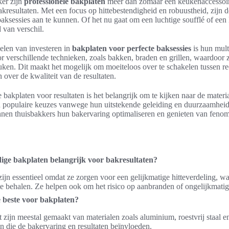
ker zijn
professionele bakplaten
meer dan zomaar een keukenaccessoire;
akresultaten. Met een focus op hittebestendigheid en robuustheid, zijn
ksessies aan te kunnen. Of het nu gaat om een luchtige soufflé of een 
 van verschil.
elen van investeren in
bakplaten voor perfecte baksessies
is hun multi
or verschillende technieken, zoals bakken, braden en grillen, waardoor
euken. Dit maakt het mogelijk om moeiteloos over te schakelen tussen r
 over de kwaliteit van de resultaten.
e bakplaten voor resultaten is het belangrijk om te kijken naar de materi
jn populaire keuzes vanwege hun uitstekende geleiding en duurzaamhei
en thuisbakkers hun bakervaring optimaliseren en genieten van fenomen
ge bakplaten belangrijk voor bakresultaten?
jn essentieel omdat ze zorgen voor een gelijkmatige hitteverdeling, wa
 te behalen. Ze helpen ook om het risico op aanbranden of ongelijkmatig
e beste voor bakplaten?
 zijn meestal gemaakt van materialen zoals aluminium, roestvrij staal en
n die de bakervaring en resultaten beïnvloeden.