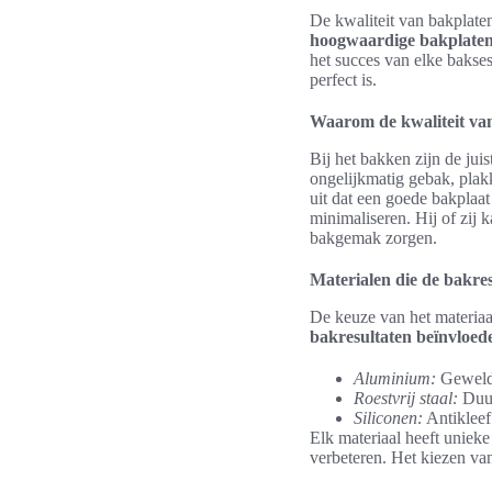
De kwaliteit van bakplaten
hoogwaardige bakplate
het succes van elke bakses
perfect is.
Waarom de kwaliteit van
Bij het bakken zijn de jui
ongelijkmatig gebak, plak
uit dat een goede bakplaat
minimaliseren. Hij of zij
bakgemak zorgen.
Materialen die de bakre
De keuze van het materiaal
bakresultaten beïnvloed
Aluminium:
Geweldi
Roestvrij staal:
Duur
Siliconen:
Antikleef
Elk materiaal heeft uniek
verbeteren. Het kiezen van 