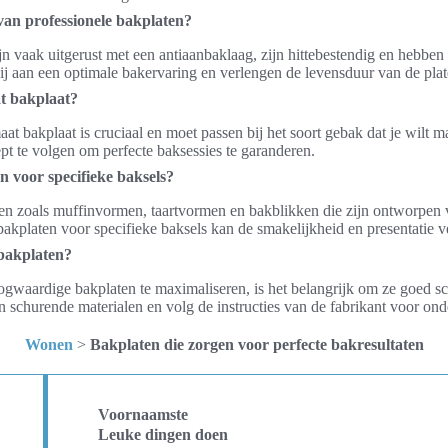
an professionele bakplaten?
jn vaak uitgerust met een antiaanbaklaag, zijn hittebestendig en hebben 
 aan een optimale bakervaring en verlengen de levensduur van de plat
at bakplaat?
aat bakplaat is cruciaal en moet passen bij het soort gebak dat je wilt 
cept te volgen om perfecte baksessies te garanderen.
en voor specifieke baksels?
aten zoals muffinvormen, taartvormen en bakblikken die zijn ontworpen 
bakplaten voor specifieke baksels kan de smakelijkheid en presentatie v
bakplaten?
waardige bakplaten te maximaliseren, is het belangrijk om ze goed s
n schurende materialen en volg de instructies van de fabrikant voor on
Wonen
>
Bakplaten die zorgen voor perfecte bakresultaten
Voornaamste
Leuke dingen doen