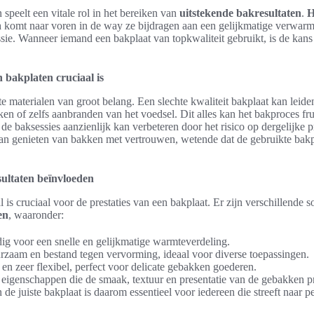
 speelt een vitale rol in het bereiken van
uitstekende bakresultaten
.
H
n
komt naar voren in de way ze bijdragen aan een gelijkmatige verwarmi
sie. Wanneer iemand een bakplaat van topkwaliteit gebruikt, is de kans g
 bakplaten cruciaal is
ste materialen van groot belang. Een slechte kwaliteit bakplaat kan leide
ken of zelfs aanbranden van het voedsel. Dit alles kan het bakproces fr
 de baksessies aanzienlijk kan verbeteren door het risico op dergelijke 
 kan genieten van bakken met vertrouwen, wetende dat de gebruikte bak
sultaten beïnvloeden
 is cruciaal voor de prestaties van een bakplaat. Er zijn verschillende 
en
, waaronder:
g voor een snelle en gelijkmatige warmteverdeling.
zaam en bestand tegen vervorming, ideaal voor diverse toepassingen.
 en zeer flexibel, perfect voor delicate gebakken goederen.
e eigenschappen die de smaak, textuur en presentatie van de gebakken 
de juiste bakplaat is daarom essentieel voor iedereen die streeft naar pe