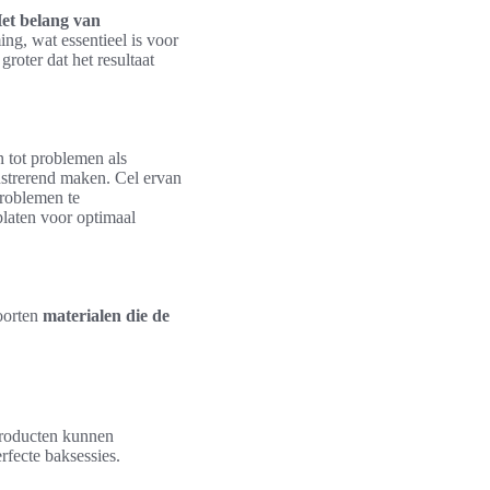
et belang van
ng, wat essentieel is voor
roter dat het resultaat
n tot problemen als
ustrerend maken. Cel ervan
problemen te
platen voor optimaal
soorten
materialen die de
producten kunnen
rfecte baksessies.