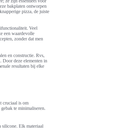
 ze zijn essentieel voor
 deze bakplaten ontworpen
knapperige pizza, de juiste
functionaliteit. Veel
 ze een waardevolle
ecepten, zonder dat men
alen en constructie. Rvs,
d. Door deze elementen in
ale resultaten bij elke
t cruciaal is om
 gebak te minimaliseren.
 silicone. Elk materiaal