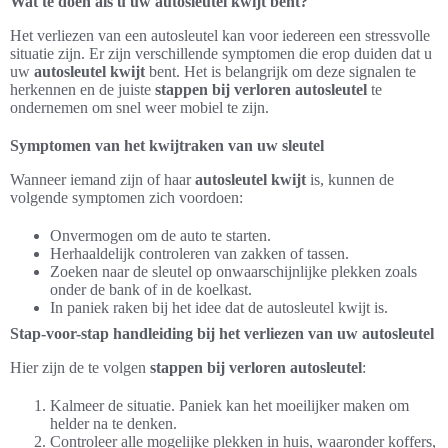
Wat te doen als u uw autosleutel kwijt bent?
Het verliezen van een autosleutel kan voor iedereen een stressvolle
situatie zijn. Er zijn verschillende symptomen die erop duiden dat u
uw
autosleutel kwijt
bent. Het is belangrijk om deze signalen te
herkennen en de juiste
stappen bij verloren autosleutel
te
ondernemen om snel weer mobiel te zijn.
Symptomen van het kwijtraken van uw sleutel
Wanneer iemand zijn of haar
autosleutel kwijt
is, kunnen de
volgende symptomen zich voordoen:
Onvermogen om de auto te starten.
Herhaaldelijk controleren van zakken of tassen.
Zoeken naar de sleutel op onwaarschijnlijke plekken zoals
onder de bank of in de koelkast.
In paniek raken bij het idee dat de autosleutel kwijt is.
Stap-voor-stap handleiding bij het verliezen van uw autosleutel
Hier zijn de te volgen
stappen bij verloren autosleutel
:
Kalmeer de situatie. Paniek kan het moeilijker maken om
helder na te denken.
Controleer alle mogelijke plekken in huis, waaronder koffers,