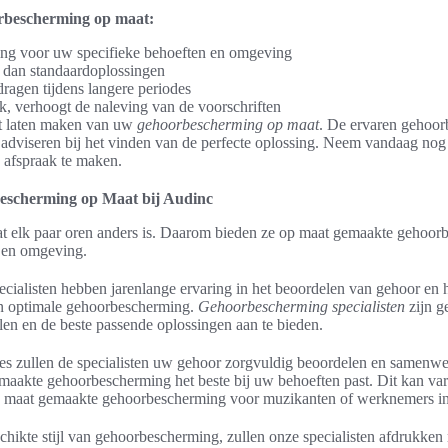
rbescherming op maat:
ng voor uw specifieke behoeften en omgeving
 dan standaardoplossingen
ragen tijdens langere periodes
, verhoogt de naleving van de voorschriften
t laten maken van uw
gehoorbescherming op maat
. De ervaren gehoor
e adviseren bij het vinden van de perfecte oplossing. Neem vandaag nog
 afspraak te maken.
escherming op Maat bij Audinc
at elk paar oren anders is. Daarom bieden ze op maat gemaakte gehoorb
r en omgeving.
ialisten hebben jarenlange ervaring in het beoordelen van gehoor en 
en optimale gehoorbescherming.
Gehoorbescherming specialisten
zijn g
en en de beste passende oplossingen aan te bieden.
oces zullen de specialisten uw gehoor zorgvuldig beoordelen en samenw
emaakte gehoorbescherming het beste bij uw behoeften past. Dit kan va
p maat gemaakte gehoorbescherming voor muzikanten of werknemers i
chikte stijl van gehoorbescherming, zullen onze specialisten afdrukk