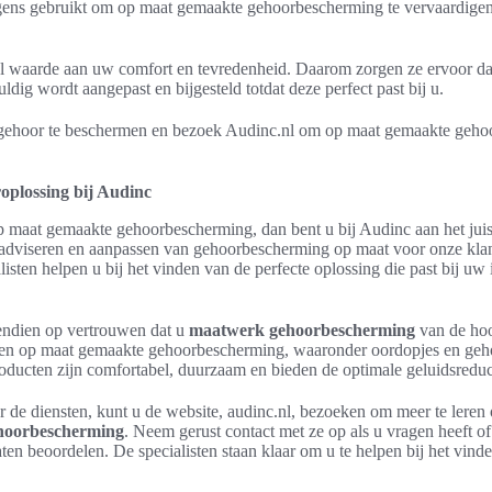
ens gebruikt om op maat gemaakte gehoorbescherming te vervaardigen d
el waarde aan uw comfort en tevredenheid. Daarom zorgen ze ervoor d
ig wordt aangepast en bijgesteld totdat deze perfect past bij u.
gehoor te beschermen en bezoek Audinc.nl om op maat gemaakte gehoo
oplossing bij Audinc
p maat gemaakte gehoorbescherming, dan bent u bij Audinc aan het juis
t adviseren en aanpassen van gehoorbescherming op maat voor onze kl
sten helpen u bij het vinden van de perfecte oplossing die past bij uw
endien op vertrouwen dat u
maatwerk gehoorbescherming
van de hoog
rten op maat gemaakte gehoorbescherming, waaronder oordopjes en ge
ducten zijn comfortabel, duurzaam en bieden de optimale geluidsreduc
r de diensten, kunt u de website, audinc.nl, bezoeken om meer te leren
hoorbescherming
. Neem gerust contact met ze op als u vragen heeft of
en beoordelen. De specialisten staan klaar om u te helpen bij het vinde