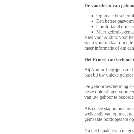
De voordelen van gehoo
Optimale beschermi
Een betere pasvorm
Comfortabel om te d
Meer gebruiksgemak
Kies voor Audinc voor he
staan voor u klaar om u t
meer informatie of om een
Het Proces van Gehoorb
Bij Audinc begrijpen ze d
past bij uw unieke gehoo
De gehoorbescherming spec
beste oplossingen voor e
van uw gehoor te beoordel
Als eerste stap in ons pr
welke stijl van op maat g
gemaakte oordopjes tot o
Na het bepalen van de ges