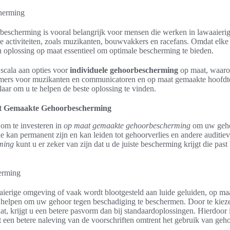
escherming is vooral belangrijk voor mensen die werken in lawaaieri
e activiteiten, zoals muzikanten, bouwvakkers en racefans. Omdat elke
n oplossing op maat essentieel om optimale bescherming te bieden.
 scala aan opties voor
individuele gehoorbescherming
op maat, waaro
mers voor muzikanten en communicatoren en op maat gemaakte hoofdte
klaar om u te helpen de beste oplossing te vinden.
t Gemaakte Gehoorbescherming
 om te investeren in
op maat gemaakte gehoorbescherming
om uw gehoo
kan permanent zijn en kan leiden tot gehoorverlies en andere auditie
ming
kunt u er zeker van zijn dat u de juiste bescherming krijgt die past
aierige omgeving of vaak wordt blootgesteld aan luide geluiden, op m
helpen om uw gehoor tegen beschadiging te beschermen. Door te kiez
, krijgt u een betere pasvorm dan bij standaardoplossingen. Hierdoor 
ot een betere naleving van de voorschriften omtrent het gebruik van ge