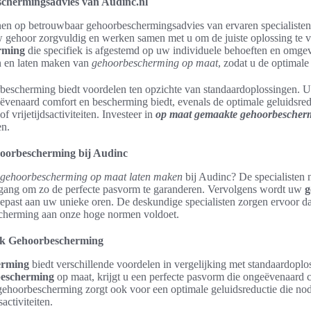
chermingsadvies van Audinc.nl
enen op betrouwbaar gehoorbeschermingsadvies van ervaren specialist
w gehoor zorgvuldig en werken samen met u om de juiste oplossing te 
rming
die specifiek is afgestemd op uw individuele behoeften en omge
en en laten maken van
gehoorbescherming op maat
, zodat u de optimale
escherming biedt voordelen ten opzichte van standaardoplossingen. U
ëvenaard comfort en bescherming biedt, evenals de optimale geluidsred
 vrijetijdsactiviteiten. Investeer in
op maat gemaakte gehoorbescher
en.
orbescherming bij Audinc
gehoorbescherming op maat laten maken
bij Audinc? De specialisten
ang om zo de perfecte pasvorm te garanderen. Vervolgens wordt uw
g
past aan uw unieke oren. De deskundige specialisten zorgen ervoor da
cherming aan onze hoge normen voldoet.
k Gehoorbescherming
erming
biedt verschillende voordelen in vergelijking met standaardoplo
bescherming
op maat, krijgt u een perfecte pasvorm die ongeëvenaard
ehoorbescherming zorgt ook voor een optimale geluidsreductie die nod
activiteiten.