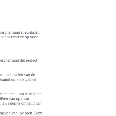
bescherming specialisten
 contact met ze op voor
escherming die perfect
het aanbevelen van de
etraind om de kwaliteit
erken met u om te bepalen
riëren van op maat
n lawaaierige omgevingen.
en maken van uw oren. Deze