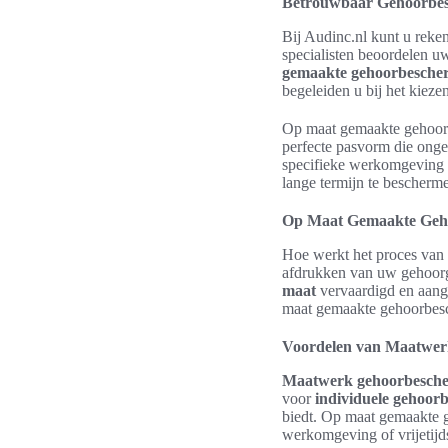
Betrouwbaar Gehoorbes
Bij Audinc.nl kunt u rek
specialisten beoordelen u
gemaakte gehoorbesche
begeleiden u bij het kiez
Op maat gemaakte gehoorb
perfecte pasvorm die onge
specifieke werkomgeving of
lange termijn te bescherm
Op Maat Gemaakte Geho
Hoe werkt het proces van
afdrukken van uw gehoorg
maat
vervaardigd en aange
maat gemaakte gehoorbes
Voordelen van Maatwer
Maatwerk gehoorbesch
voor
individuele gehoor
biedt. Op maat gemaakte g
werkomgeving of vrijetijds