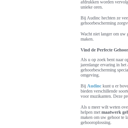
afdrukken worden vervolg
unieke oren.
Bij Audinc hechten ze ve
gehoorbescherming zorgvuld
Wacht niet langer om uw 
maken.
Vind de Perfecte Gehoor
Als u op zoek bent naar o
jarenlange ervaring in he
gehoorbescherming speciali
omgeving.
Bij
Audinc
kunt u er bov
bieden verschillende soo
voor muzikanten. Deze pro
Als u meer wilt weten ove
helpen met
maatwerk ge
maken om uw gehoor te lat
gehooroplossing.