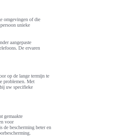
ge omgevingen of die
 persoon unieke
nder aangepaste
lefoons. De ervaren
r op de lange termijn te
ve problemen. Met
 bij uw specifieke
aat gemaakte
en voor
is de bescherming beter en
hoorbescherming.