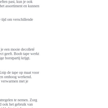
eften past, kun je ook
het assortiment en kunnen
 tijd om verschillende
 je een mooie decolleté
ect geeft. Boob tape werkt
 borstpartij krijgt.
 Knip de tape op maat voor
en en omhoog werkend.
te verwarmen met je
aatregelen te nemen. Zorg
jd ook het gebruik van