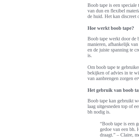
Boob tape is een speciale 
van dun en flexibel materi
de huid. Het kan discreet 
Hoe werkt boob tape?
Boob tape werkt door de b
manieren, afhankelijk van 
en de juiste spanning te c
is.
Om boob tape te gebruiken,
bekijken of advies in te w
van aanbrengen zorgen ervo
Het gebruik van boob t
Boob tape kan gebruikt wor
laag uitgesneden top of ee
bh nodig is.
“Boob tape is een g
gedoe van een bh. He
draagt.” – Claire, 