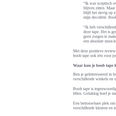
“Ik was sceptisch o
blijven zitten. Maar
blijft het stevig op 
mijn decolleté. Boo
“Ik heb verschillen
deze tape. Het is ge
geen zorgen te make
een absolute must-
Met deze positieve revie
boob tape ook iets voor jo
Waar kun je boob tape 
Ben je geïnteresseerd in b
verschillende winkels en o
Boob tape is tegenwoordig
liften. Gelukkig hoef je n
Een betrouwbare plek om bo
verschillende kleuren en m