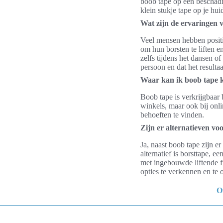
boob tape op een beschadig
klein stukje tape op je hui
Wat zijn de ervaringen 
Veel mensen hebben positi
om hun borsten te liften e
zelfs tijdens het dansen o
persoon en dat het resulta
Waar kan ik boob tape 
Boob tape is verkrijgbaar 
winkels, maar ook bij onli
behoeften te vinden.
Zijn er alternatieven vo
Ja, naast boob tape zijn e
alternatief is borsttape, e
met ingebouwde liftende f
opties te verkennen en te 
O