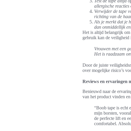
Test de tape altijd 
allergische reacties
Verwijder de tape v
richting van de haa
Als je merkt dat je 
dan onmiddellijk en
Het is altijd belangrijk om
gebruik kan de veiligheid
Vrouwen met een gev
Het is raadzaam om 
Door de juiste veiligheid
over mogelijke risico’s voo
Reviews en ervaringen 
Benieuwd naar de ervaring
van het product vinden en
“Boob tape is echt 
mijn borsten, voora
de perfecte lift en 
comfortabel. Absolu