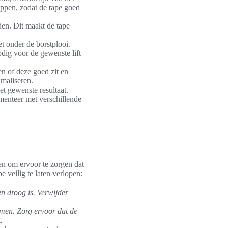
nippen, zodat de tape goed
den. Dit maakt de tape
t onder de borstplooi.
odig voor de gewenste lift
en of deze goed zit en
imaliseren.
et gewenste resultaat.
imenteer met verschillende
en om ervoor te zorgen dat
e veilig te laten verlopen:
en droog is. Verwijder
omen. Zorg ervoor dat de
.