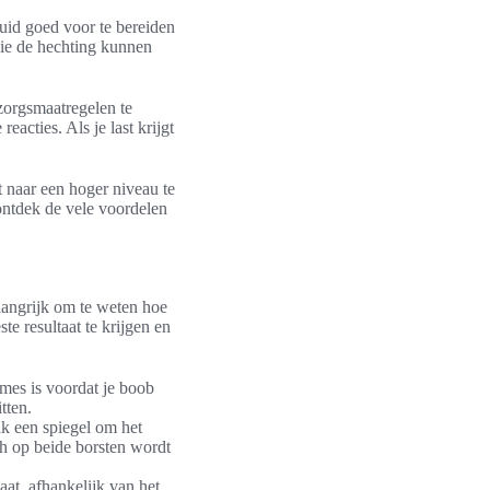
huid goed voor te bereiden
die de hechting kunnen
zorgsmaatregelen te
eacties. Als je last krijgt
t naar een hoger niveau te
 ontdek de vele voordelen
elangrijk om te weten hoe
te resultaat te krijgen en
èmes is voordat je boob
tten.
ik een spiegel om het
ch op beide borsten wordt
aat, afhankelijk van het