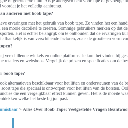
de of geïrriteerde huid. Als je allergisch bent voor tape of gevoelige hu
d voordat je het volledig aanbrengt.
van anderen met boob tape?
eve ervaringen met het gebruik van boob tape. Ze vinden het een handi
n een mooie decolleté te creëren. Sommige gebruikers merken op dat de t
f sporten. Het is echter belangrijk om te onthouden dat de ervaringen ku
at afhankelijk is van verschillende factoren, zoals de grootte en vorm va
kopen?
bij verschillende winkels en online platforms. Je kunt het vinden bij ges
ne retailers en webshops. Vergelijk de prijzen en specificaties om de be
or boob tape?
r ook alternatieven beschikbaar voor het liften en ondersteunen van de b
en soort tape die speciaal is ontworpen voor het liften van de borsten. Ook
uncties die een vergelijkbaar effect kunnen geven. Het is de moeite wa
ontdekken welke het beste bij jou past.
nmisbaar
>
Alles Over Boob Tape: Veelgestelde Vragen Beantwoo