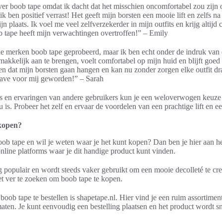
ver boob tape omdat ik dacht dat het misschien oncomfortabel zou zijn 
 ik ben positief verrast! Het geeft mijn borsten een mooie lift en zelfs 
zijn plaats. Ik voel me veel zelfverzekerder in mijn outfits en krijg alti
b tape heeft mijn verwachtingen overtroffen!” – Emily
de merken boob tape geprobeerd, maar ik ben echt onder de indruk van 
makkelijk aan te brengen, voelt comfortabel op mijn huid en blijft goed 
n dat mijn borsten gaan hangen en kan nu zonder zorgen elke outfit dr
have voor mij geworden!” – Sarah
ws en ervaringen van andere gebruikers kun je een weloverwogen keuz
u is. Probeer het zelf en ervaar de voordelen van een prachtige lift en e
kopen?
oob tape en wil je weten waar je het kunt kopen? Dan ben je hier aan het
nline platforms waar je dit handige product kunt vinden.
 populair en wordt steeds vaker gebruikt om een mooie decolleté te cre
iet ver te zoeken om boob tape te kopen.
ob tape te bestellen is shapetape.nl. Hier vind je een ruim assortimen
aten. Je kunt eenvoudig een bestelling plaatsen en het product wordt sne