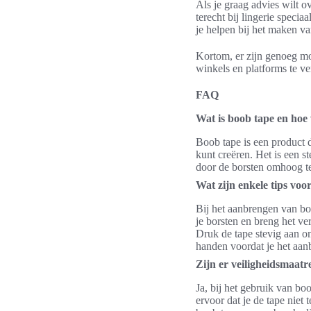
Als je graag advies wilt o
terecht bij lingerie spec
je helpen bij het maken v
Kortom, er zijn genoeg 
winkels en platforms te ver
FAQ
Wat is boob tape en hoe
Boob tape is een product d
kunt creëren. Het is een s
door de borsten omhoog te 
Wat zijn enkele tips vo
Bij het aanbrengen van bo
je borsten en breng het v
Druk de tape stevig aan om
handen voordat je het aanb
Zijn er veiligheidsmaatr
Ja, bij het gebruik van bo
ervoor dat je de tape niet