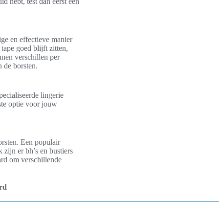
id hebt, test dan eerst een
ge en effectieve manier
ape goed blijft zitten,
nnen verschillen per
n de borsten.
pecialiseerde lingerie
ste optie voor jouw
orsten. Een populair
 zijn er bh’s en bustiers
ard om verschillende
rd