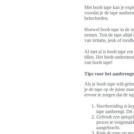
Met boob tape kan je exper
voordat je de tape aanbren
beïnvloeden.
Hoewel boob tape in de me
nemen. Test de tape altijd 
van irritatie, jeuk of roo
Al met al is boob tape een
tillen. Het biedt ondersteu
van boob tape!
Tips voor het aanbreng
Als je boob tape wilt gebr
je de tape op de juiste man
ervoor te zorgen dat de tap
Voorbereiding is ke
tape aanbrengt. Dit z
Gebruik een spiegel
proces te vergemakk
aangebracht.
Knip de tape op ma