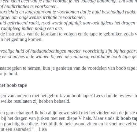
op een klein deel van je huid voordat je het volledig aanbrengt. Dit kan
 of huidirritaties te voorkomen.
oorzichtig en langzaam om te voorkomen dat je huid beschadigd raakt. 
rgroei om ongewenste irritatie te voorkomen.
huid geïrriteerd raakt, rood wordt of pijnlijk aanvoelt tijdens het dragen
 raadpleeg indien nodig een arts.
 de instructies van de fabrikant te volgen en de tape te gebruiken zoals
 in het gedrang komen.
oelige huid of huidaandoeningen moeten voorzichtig zijn bij het gebr
eerst advies in te winnen bij een dermatoloog voordat je boob tape ge
smaatregelen te nemen, kun je genieten van de voordelen van boob tape
r je huid.
met boob tape
en van anderen met het gebruik van boob tape? Lees dan de reviews hi
 welke resultaten zij hebben behaald.
een gamechanger! Ik heb altijd geworsteld met het vinden van de juiste
l bij het dragen van jurken met een diepe V-hals. Maar sinds ik
boob ta
een prachtig decolleté. Het blijft de hele avond zitten en ik voel me zelf
ut een aanrader!” – Lisa