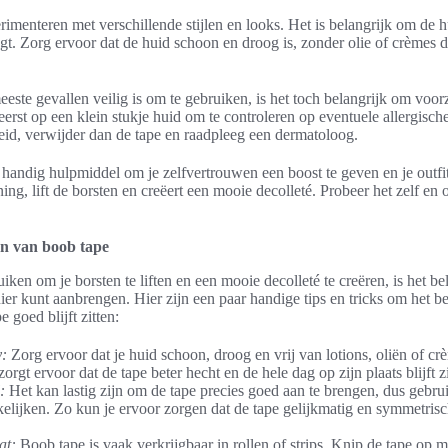
imenteren met verschillende stijlen en looks. Het is belangrijk om de 
gt. Zorg ervoor dat de huid schoon en droog is, zonder olie of crèmes 
este gevallen veilig is om te gebruiken, is het toch belangrijk om voor
eerst op een klein stukje huid om te controleren op eventuele allergische r
dheid, verwijder dan de tape en raadpleeg een dermatoloog.
 handig hulpmiddel om je zelfvertrouwen een boost te geven en je outfi
ning, lift de borsten en creëert een mooie decolleté. Probeer het zelf en
en van boob tape
uiken om je borsten te liften en een mooie decolleté te creëren, is het b
ier kunt aanbrengen. Hier zijn een paar handige tips en tricks om het bes
e goed blijft zitten:
y:
Zorg ervoor dat je huid schoon, droog en vrij van lotions, oliën of cr
orgt ervoor dat de tape beter hecht en de hele dag op zijn plaats blijft zi
:
Het kan lastig zijn om de tape precies goed aan te brengen, dus gebru
elijken. Zo kun je ervoor zorgen dat de tape gelijkmatig en symmetris
at:
Boob tape is vaak verkrijgbaar in rollen of strips. Knip de tape op m