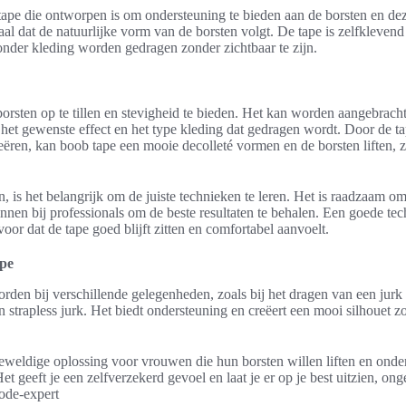
tape die ontworpen is om ondersteuning te bieden aan de borsten en deze
aal dat de natuurlijke vorm van de borsten volgt. De tape is zelfklevend
onder kleding worden gedragen zonder zichtbaar te zijn.
orsten op te tillen en stevigheid te bieden. Het kan worden aangebracht
het gewenste effect en het type kleding dat gedragen wordt. Door de tap
reëren, kan boob tape een mooie decolleté vormen en de borsten liften, 
 is het belangrijk om de juiste technieken te leren. Het is raadzaam om 
innen bij professionals om de beste resultaten te behalen. Een goede tec
or dat de tape goed blijft zitten en comfortabel aanvoelt.
ape
den bij verschillende gelegenheden, zoals bij het dragen van een jurk 
n strapless jurk. Het biedt ondersteuning en creëert een mooi silhouet zo
eweldige oplossing voor vrouwen die hun borsten willen liften en onde
t geeft je een zelfverzekerd gevoel en laat je er op je best uitzien, ong
mode-expert