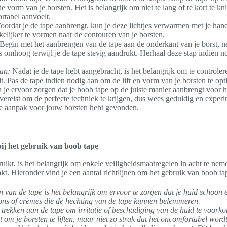
e vorm van je borsten. Het is belangrijk om niet te lang of te kort te k
ortabel aanvoelt.
ordat je de tape aanbrengt, kun je deze lichtjes verwarmen met je han
kelijker te vormen naar de contouren van je borsten.
Begin met het aanbrengen van de tape aan de onderkant van je borst, ne
es omhoog terwijl je de tape stevig aandrukt. Herhaal deze stap indien n
aan:
Nadat je de tape hebt aangebracht, is het belangrijk om te controler
. Pas de tape indien nodig aan om de lift en vorm van je borsten te opt
n je ervoor zorgen dat je boob tape op de juiste manier aanbrengt voor h
vereist om de perfecte techniek te krijgen, dus wees geduldig en exper
te aanpak voor jouw borsten hebt gevonden.
bij het gebruik van boob tape
uikt, is het belangrijk om enkele veiligheidsmaatregelen in acht te nem
akt. Hieronder vind je een aantal richtlijnen om het gebruik van boob tap
 van de tape is het belangrijk om ervoor te zorgen dat je huid schoon 
tions of crèmes die de hechting van de tape kunnen belemmeren.
rekken aan de tape om irritatie of beschadiging van de huid te voork
t om je borsten te liften, maar niet zo strak dat het oncomfortabel wordt