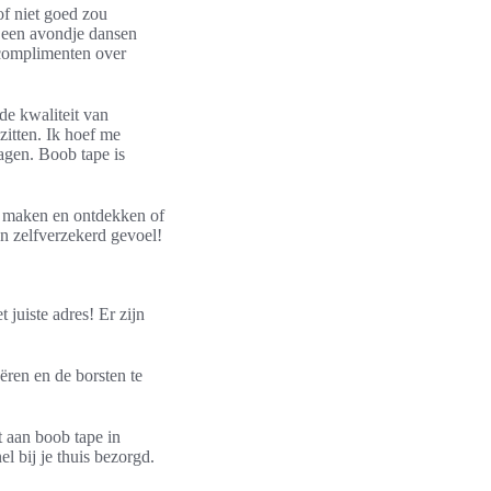
of niet goed zou
na een avondje dansen
jd complimenten over
de kwaliteit van
zitten. Ik hoef me
agen. Boob tape is
e maken en ontdekken of
en zelfverzekerd gevoel!
 juiste adres! Er zijn
ëren en de borsten te
t aan boob tape in
l bij je thuis bezorgd.