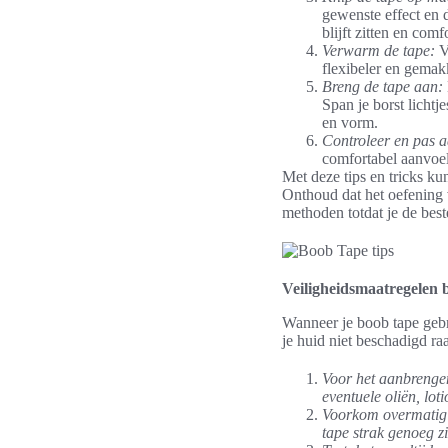
gewenste effect en d
blijft zitten en comf
Verwarm de tape:
Vo
flexibeler en gemak
Breng de tape aan:
Span je borst lichtj
en vorm.
Controleer en pas 
comfortabel aanvoelt
Met deze tips en tricks ku
Onthoud dat het oefening 
methoden totdat je de bes
Veiligheidsmaatregelen 
Wanneer je boob tape gebr
je huid niet beschadigd ra
Voor het aanbrengen
eventuele oliën, lo
Voorkom overmatig t
tape strak genoeg zi