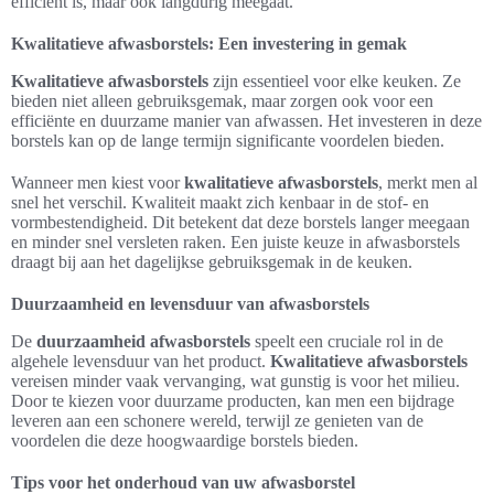
efficiënt is, maar ook langdurig meegaat.
Kwalitatieve afwasborstels: Een investering in gemak
Kwalitatieve afwasborstels
zijn essentieel voor elke keuken. Ze
bieden niet alleen gebruiksgemak, maar zorgen ook voor een
efficiënte en duurzame manier van afwassen. Het investeren in deze
borstels kan op de lange termijn significante voordelen bieden.
Wanneer men kiest voor
kwalitatieve afwasborstels
, merkt men al
snel het verschil. Kwaliteit maakt zich kenbaar in de stof- en
vormbestendigheid. Dit betekent dat deze borstels langer meegaan
en minder snel versleten raken. Een juiste keuze in afwasborstels
draagt bij aan het dagelijkse gebruiksgemak in de keuken.
Duurzaamheid en levensduur van afwasborstels
De
duurzaamheid afwasborstels
speelt een cruciale rol in de
algehele levensduur van het product.
Kwalitatieve afwasborstels
vereisen minder vaak vervanging, wat gunstig is voor het milieu.
Door te kiezen voor duurzame producten, kan men een bijdrage
leveren aan een schonere wereld, terwijl ze genieten van de
voordelen die deze hoogwaardige borstels bieden.
Tips voor het onderhoud van uw afwasborstel