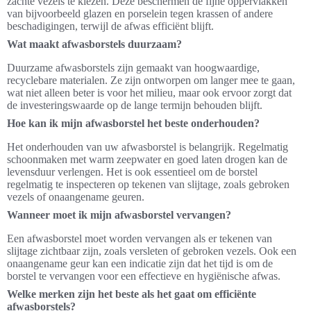
zachte vezels te kiezen. Deze beschermen de fijne oppervlakken
van bijvoorbeeld glazen en porselein tegen krassen of andere
beschadigingen, terwijl de afwas efficiënt blijft.
Wat maakt afwasborstels duurzaam?
Duurzame afwasborstels zijn gemaakt van hoogwaardige,
recyclebare materialen. Ze zijn ontworpen om langer mee te gaan,
wat niet alleen beter is voor het milieu, maar ook ervoor zorgt dat
de investeringswaarde op de lange termijn behouden blijft.
Hoe kan ik mijn afwasborstel het beste onderhouden?
Het onderhouden van uw afwasborstel is belangrijk. Regelmatig
schoonmaken met warm zeepwater en goed laten drogen kan de
levensduur verlengen. Het is ook essentieel om de borstel
regelmatig te inspecteren op tekenen van slijtage, zoals gebroken
vezels of onaangename geuren.
Wanneer moet ik mijn afwasborstel vervangen?
Een afwasborstel moet worden vervangen als er tekenen van
slijtage zichtbaar zijn, zoals versleten of gebroken vezels. Ook een
onaangename geur kan een indicatie zijn dat het tijd is om de
borstel te vervangen voor een effectieve en hygiënische afwas.
Welke merken zijn het beste als het gaat om efficiënte
afwasborstels?